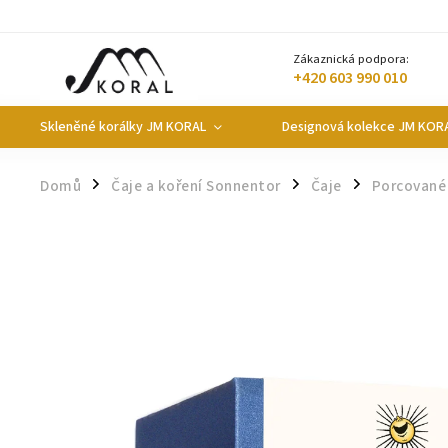
Zákaznická podpora:
+420 603 990 010
Skleněné korálky JM KORAL
Designová kolekce JM KOR
Domů
Čaje a koření Sonnentor
Čaje
Porcované
/
/
/