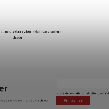
-10 min.
Skladování:
Skladovat v suchu a
chladu.
er
Vložením e-mailu souhlasíte s
podmínk
Přihlásit se
formace o nových produktech na