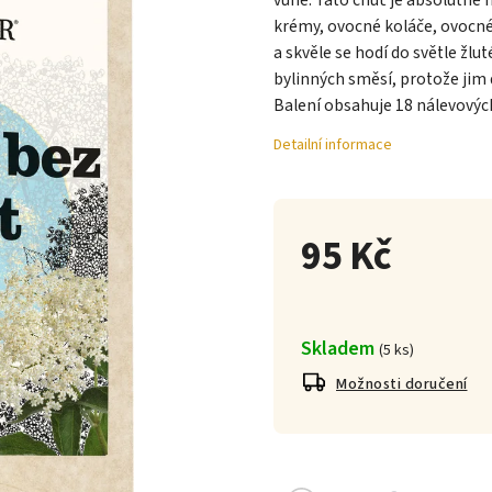
vůně. Tato chuť je absolutně
krémy, ovocné koláče, ovocné 
a skvěle se hodí do světle žlu
bylinných směsí, protože jim 
Balení obsahuje 18 nálevových
Detailní informace
95 Kč
Skladem
(
5 ks
)
Možnosti doručení