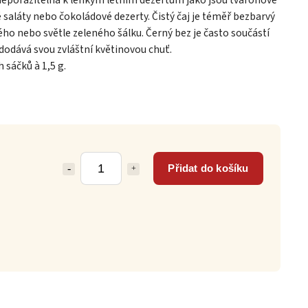
 neporazitelná k lehkým letním dezertům jako jsou tvarohové
saláty nebo čokoládové dezerty. Čistý čaj je téměř bezbarvý
tého nebo světle zeleného šálku. Černý bez je často součástí
dodává svou zvláštní květinovou chuť.
 sáčků à 1,5 g.
Přidat do košíku