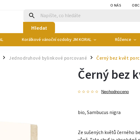
O NÁS
OBC
Hledat
AL
Korálkové vánoční ozdoby JM KORAL
Růžence
Jednodruhové bylinkové porcované
Černý bez květ porc
/
/
Černý bez k
Neohodnoceno
bio, Sambucus nigra
Ze sušených květů černého bez