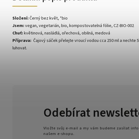
Složení:
Černý bez květ
, *bio
Jsem:
vegan, vegetarián, bio, kompostovatelná fólie, CZ-BIO-002
Chuť:
květinová, nasládlá, ořechová, obilná, medová
Příprava:
Čajový sáček přelejte vroucí vodou cca 250 ml a nechte 5
luhovat.
Odebírat newslett
Vložte svůj e-mail a my vám budeme zasílat in
našem e-shopu.