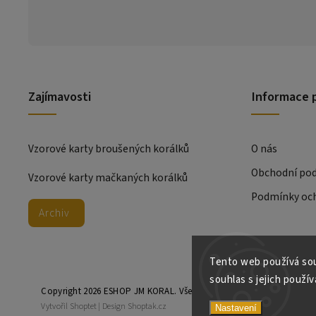
Zajímavosti
Informace 
Vzorové karty broušených korálků
O nás
Obchodní po
Vzorové karty mačkaných korálků
Podmínky och
Archiv
Tento web používá sou
souhlas s jejich použív
Copyright 2026
ESHOP JM KORAL
. Všechna práva vyhrazena.
Vytvořil
Shoptet
| Design
Shoptak.cz
Nastavení