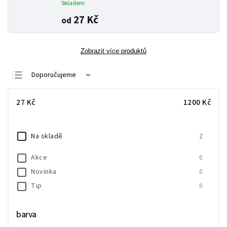
Skladem
27 Kč
od
Zobrazit více produktů
Doporučujeme
Nejlevnější
27
Kč
1200
Kč
Nejdražší
Nejprodávanější
Na skladě
2
Abecedně
Akce
0
Novinka
0
Tip
0
barva