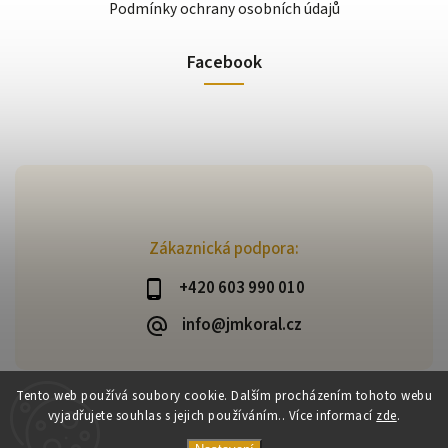
Podmínky ochrany osobních údajů
Facebook
Zákaznická podpora:
+420 603 990 010
info@jmkoral.cz
Tento web používá soubory cookie. Dalším procházením tohoto webu
vyjadřujete souhlas s jejich používáním.. Více informací
zde
.
Copyright 2026
ESHOP JM KORAL
. Všechna práva vyhrazena.
Vytvořil
Shoptet
| Design
Shoptak.cz