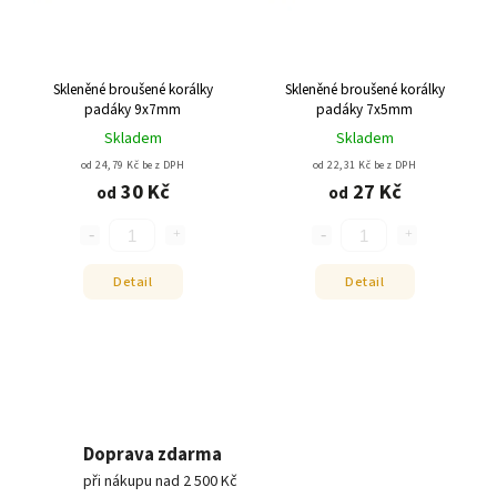
Skleněné broušené korálky
Skleněné broušené korálky
padáky 9x7mm
padáky 7x5mm
Skladem
Skladem
od 24,79 Kč bez DPH
od 22,31 Kč bez DPH
30 Kč
27 Kč
od
od
Detail
Detail
Doprava zdarma
při nákupu nad 2 500 Kč