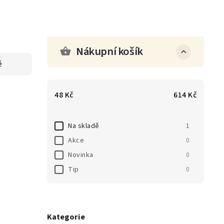
Nákupní košík
ě
48
Kč
614
Kč
Na skladě
1
Akce
0
Novinka
0
Tip
0
Kategorie