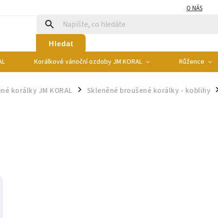
O NÁS
Hledat
AL
Korálkové vánoční ozdoby JM KORAL
Růžence
ené korálky JM KORAL
Skleněné broušené korálky - koblihy
/
/