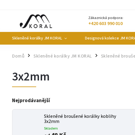
Zákaznická podpora:
+420 603 990 010
Skleněné korálky JM KORAL
Designová kolekce JM KOR
Domů
Skleněné korálky JM KORAL
Skleněné brouš
/
/
3x2mm
Nejprodávanější
Skleněné broušené korálky koblihy
3x2mm
Skladem