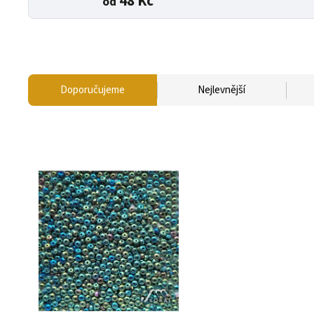
48 Kč
od
Doporučujeme
Nejlevnější