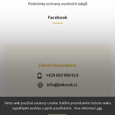
Podmínky ochrany osobních údajů
Facebook
Zákaznická podpora:
+420 603 990 010
info@jmkoral.cz
Tento web používá soubory cookie. Dalším procházením tohoto webu
vyjadřujete souhlas s jejich používáním.. Více informací
zde
.
Copyright 2026
ESHOP JM KORAL
. Všechna práva vyhrazena.
Vytvořil
Shoptet
| Design
Shoptak.cz