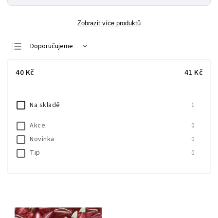
Zobrazit více produktů
Doporučujeme
Nejlevnější
40
Kč
41
Kč
Nejdražší
Nejprodávanější
Na skladě
1
Abecedně
Akce
0
Novinka
0
Tip
0