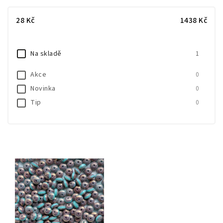
Nejlevnější
28
Kč
1438
Kč
Nejdražší
Nejprodávanější
Na skladě
1
Abecedně
Akce
0
Novinka
0
Tip
0