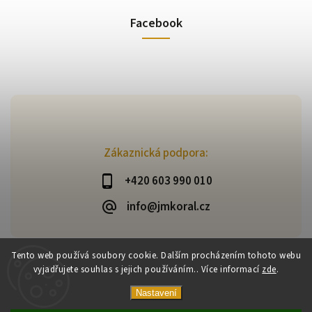
Facebook
Zákaznická podpora:
+420 603 990 010
info@jmkoral.cz
Tento web používá soubory cookie. Dalším procházením tohoto webu
vyjadřujete souhlas s jejich používáním.. Více informací
zde
.
Copyright 2026
ESHOP JM KORAL
. Všechna práva vyhrazena.
Vytvořil
Shoptet
| Design
Shoptak.cz
Nastavení