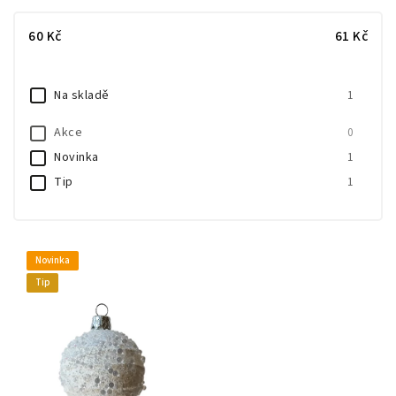
Nejlevnější
60
Kč
61
Kč
Nejdražší
Nejprodávanější
Na skladě
1
Abecedně
Akce
0
Novinka
1
Tip
1
Novinka
Tip