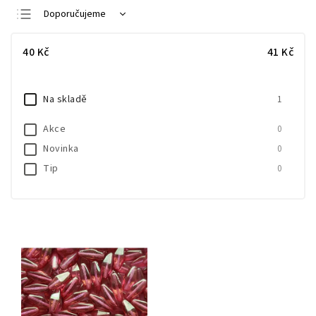
Doporučujeme
Nejlevnější
40
Kč
41
Kč
Nejdražší
Nejprodávanější
Na skladě
1
Abecedně
Akce
0
Novinka
0
Tip
0