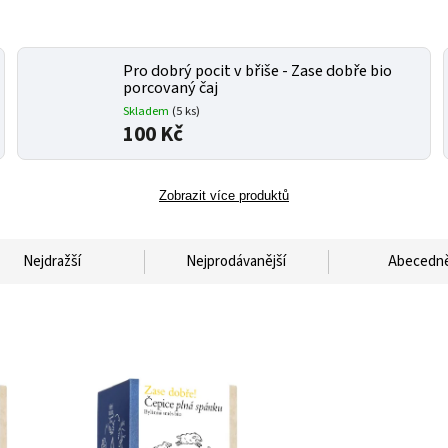
Pro dobrý pocit v břiše - Zase dobře bio
porcovaný čaj
Skladem
(
5 ks
)
100 Kč
Zobrazit více produktů
Nejdražší
Nejprodávanější
Abecedn