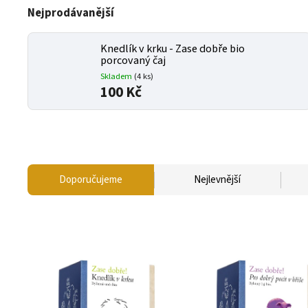
Nejprodávanější
Knedlík v krku - Zase dobře bio
porcovaný čaj
Skladem
(
4 ks
)
100 Kč
Doporučujeme
Nejlevnější