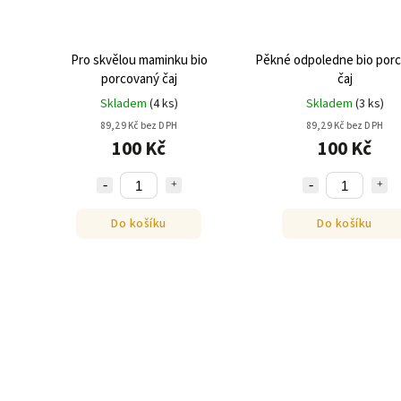
Pro skvělou maminku bio
Pěkné odpoledne bio por
porcovaný čaj
čaj
Skladem
(
4 ks
)
Skladem
(
3 ks
)
89,29 Kč bez DPH
89,29 Kč bez DPH
100 Kč
100 Kč
Do košíku
Do košíku