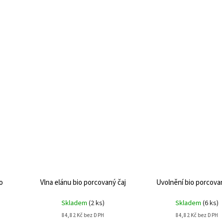
o
Vlna elánu bio porcovaný čaj
Uvolnění bio porcovan
Skladem
(
2 ks
)
Skladem
(
6 ks
)
84,82 Kč bez DPH
84,82 Kč bez DPH