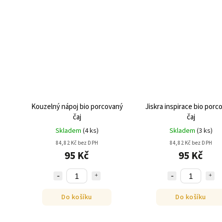
Kouzelný nápoj bio porcovaný
Jiskra inspirace bio porc
čaj
čaj
Skladem
(
4 ks
)
Skladem
(
3 ks
)
84,82 Kč bez DPH
84,82 Kč bez DPH
95 Kč
95 Kč
Do košíku
Do košíku