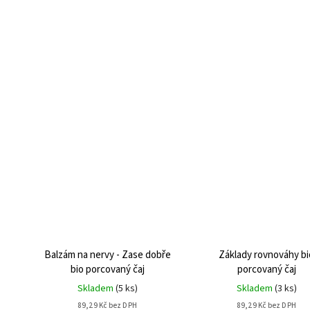
Balzám na nervy - Zase dobře
Základy rovnováhy bi
bio porcovaný čaj
porcovaný čaj
Skladem
(
5 ks
)
Skladem
(
3 ks
)
89,29 Kč bez DPH
89,29 Kč bez DPH