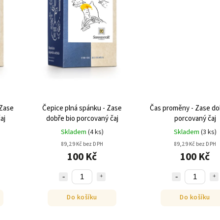
 Zase
Čepice plná spánku - Zase
Čas proměny - Zase do
aj
dobře bio porcovaný čaj
porcovaný čaj
Skladem
(
4 ks
)
Skladem
(
3 ks
)
89,29 Kč bez DPH
89,29 Kč bez DPH
100 Kč
100 Kč
Do košíku
Do košíku