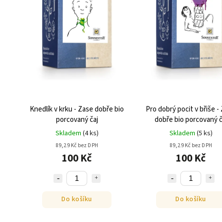
Knedlík v krku - Zase dobře bio
Pro dobrý pocit v břiše -
porcovaný čaj
dobře bio porcovaný č
Skladem
(
4 ks
)
Skladem
(
5 ks
)
89,29 Kč bez DPH
89,29 Kč bez DPH
100 Kč
100 Kč
Do košíku
Do košíku