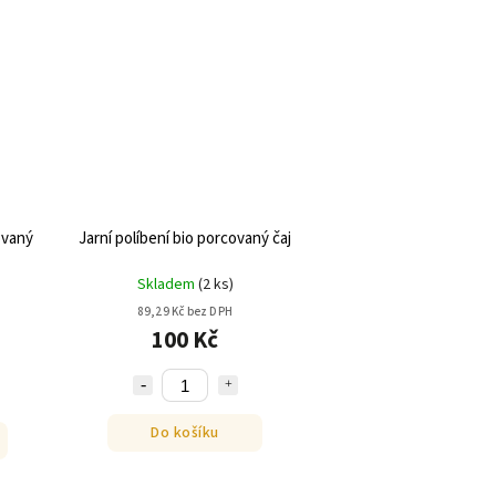
ovaný
Jarní políbení bio porcovaný čaj
Skladem
(
2 ks
)
89,29 Kč bez DPH
100 Kč
Do košíku