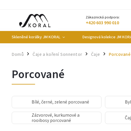
Zákaznická podpora:
+420 603 990 010
Skleněné korálky JM KORAL
Designová kolekce JM KOR
Domů
Čaje a koření Sonnentor
Čaje
Porcované
/
/
/
Porcované
Bílé, černé, zelené porcované
By
Zázvorové, kurkumové a
Čaj
rooibosy porcované