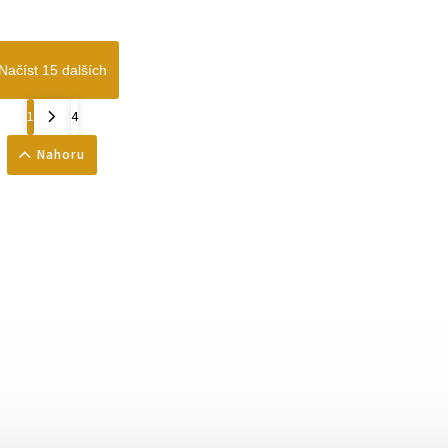
Načíst 15 dalších
1
4
Nahoru