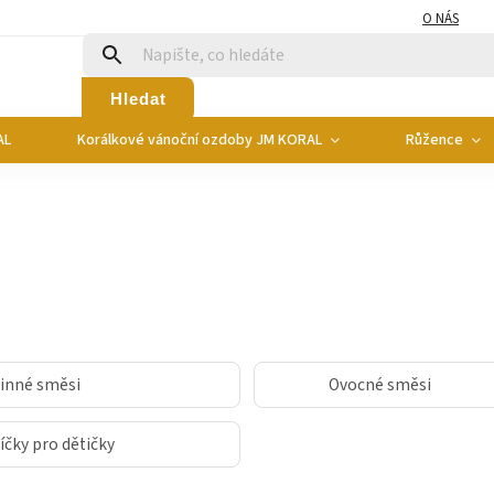
O NÁS
Hledat
AL
Korálkové vánoční ozdoby JM KORAL
Růžence
linné směsi
Ovocné směsi
íčky pro dětičky