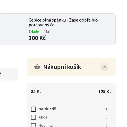
Čepice plná spánku - Zase dobře bio
porcovaný čaj
Skladem
(
4 ks
)
100 Kč
Nákupní košík
ě
85
Kč
125
Kč
Na skladě
54
Akce
0
Novinka
0