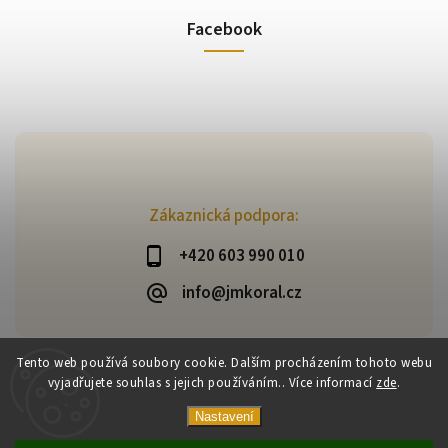
Facebook
Zákaznická podpora:
+420 603 990 010
info@jmkoral.cz
Tento web používá soubory cookie. Dalším procházením tohoto webu
vyjadřujete souhlas s jejich používáním.. Více informací
zde
.
Copyright 2026
ESHOP JM KORAL
. Všechna práva vyhrazena.
Vytvořil
Shoptet
| Design
Shoptak.cz
Nastavení