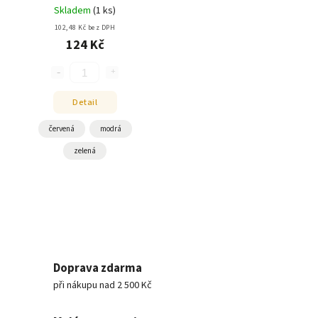
Skladem
(
1 ks
)
102,48 Kč bez DPH
124 Kč
Detail
červená
modrá
zelená
Doprava zdarma
při nákupu nad 2 500 Kč