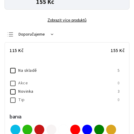
155 Kč
Zobrazit více produktů
Doporučujeme
Nejlevnější
115
Kč
155
Kč
Nejdražší
Nejprodávanější
Na skladě
5
Abecedně
Akce
0
Novinka
3
Tip
0
barva