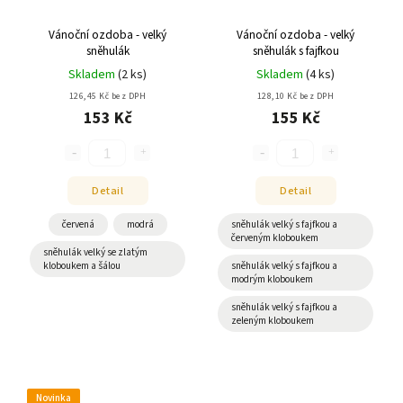
Vánoční ozdoba - velký
Vánoční ozdoba - velký
sněhulák
sněhulák s fajfkou
Skladem
(
2 ks
)
Skladem
(
4 ks
)
126,45 Kč bez DPH
128,10 Kč bez DPH
153 Kč
155 Kč
Detail
Detail
červená
modrá
sněhulák velký s fajfkou a
červeným kloboukem
sněhulák velký se zlatým
kloboukem a šálou
sněhulák velký s fajfkou a
modrým kloboukem
sněhulák velký s fajfkou a
zeleným kloboukem
Novinka