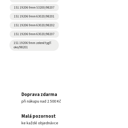
151 19206 9mm 53200/98207
151 19206 9mm 63020/98201
151 19206 9mm 63020/98202
151 19206 9mm 63020/98207
151 19206 9mm zelené tygří
oko/98201
Doprava zdarma
při nákupu nad 2 500 Kč
Malá pozornost
ke každé objednávce