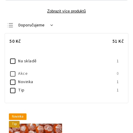
Zobrazit více produktů
Doporučujeme
Nejlevnější
50
Kč
51
Kč
Nejdražší
Nejprodávanější
Na skladě
1
Abecedně
Akce
0
Novinka
1
Tip
1
Novinka
Tip