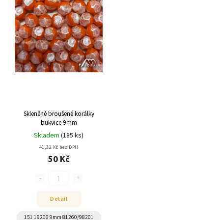
Skleněné broušené korálky
bukvice 9mm
Skladem
(
185 ks
)
41,32 Kč bez DPH
50 Kč
Detail
151 19206 9mm 81260/98201