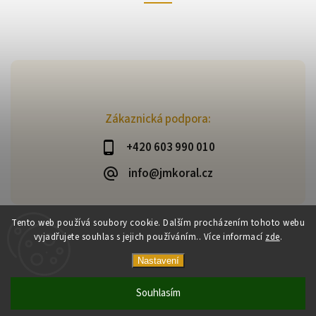
Zákaznická podpora:
+420 603 990 010
info@jmkoral.cz
Tento web používá soubory cookie. Dalším procházením tohoto webu
vyjadřujete souhlas s jejich používáním.. Více informací
zde
.
Copyright 2026
ESHOP JM KORAL
. Všechna práva vyhrazena.
Vytvořil
Shoptet
| Design
Shoptak.cz
Nastavení
Souhlasím