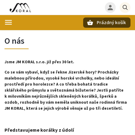
Prázdný košík
Hledat
O nás
Jsme JM KORAL s.r.o. již přes 30 let.
Co se vám vybaví, když se řekne Jizerské hory? Procházky
malebnou přírodou, vysoké horské vrcholky, nebo ideální
prostředí pro horolezce? A co třeba bohatá tradice
sklářského průmyslu a světoznámá bižuterie? Jestli patříte
k milovníkům nejrůznějších skleněných korálků, šperků a
ozdob, rozhodně by vám neměla uniknout naše rodinná firma
JM KORAL, která se jejich výrobě věnuje už po tři desetiletí.
Představujeme korálky z údolí