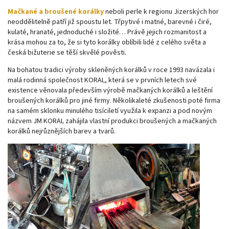
Mačkané a broušené korálky
neboli perle k regionu Jizerských hor
neoddělitelně patří již spoustu let. Třpytivé i matné, barevné i čiré,
kulaté, hranaté, jednoduché i složité… Právě jejich rozmanitost a
krása mohou za to, že si tyto korálky oblíbili lidé z celého světa a
česká bižuterie se těší skvělé pověsti.
Na bohatou tradici výroby skleněných korálků v roce 1993 navázala i
malá rodinná společnost KORAL, která se v prvních letech své
existence věnovala především výrobě mačkaných korálků a leštění
broušených korálků pro jiné firmy. Několikaleté zkušenosti poté firma
na samém sklonku minulého tisíciletí využila k expanzi a pod novým
názvem JM KORAL zahájila vlastní produkci broušených a mačkaných
korálků nejrůznějších barev a tvarů.