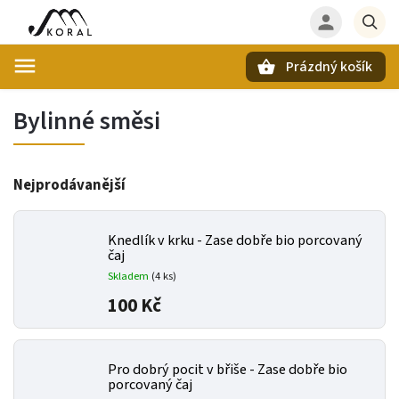
Prázdný košík
Hledat
Bylinné směsi
Nejprodávanější
Knedlík v krku - Zase dobře bio porcovaný
čaj
Skladem
(
4 ks
)
100 Kč
Pro dobrý pocit v břiše - Zase dobře bio
porcovaný čaj