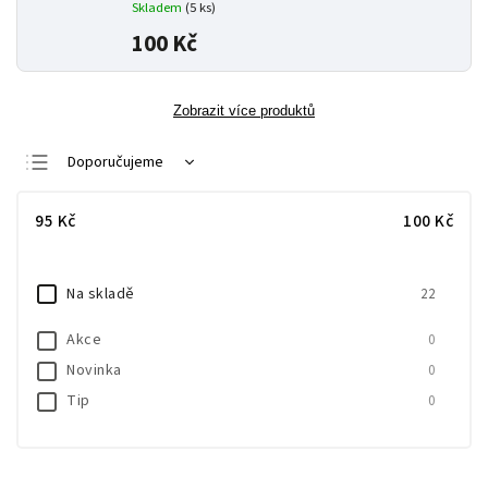
Skladem
(
5 ks
)
100 Kč
Zobrazit více produktů
Doporučujeme
Nejlevnější
95
Kč
100
Kč
Nejdražší
Nejprodávanější
Na skladě
22
Abecedně
Akce
0
Novinka
0
Tip
0