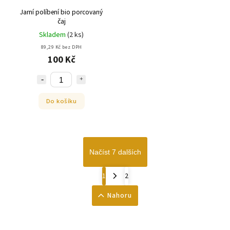
Jarní políbení bio porcovaný
čaj
Skladem
(
2 ks
)
89,29 Kč bez DPH
100 Kč
Do košíku
Načíst 7 dalších
1
2
Nahoru