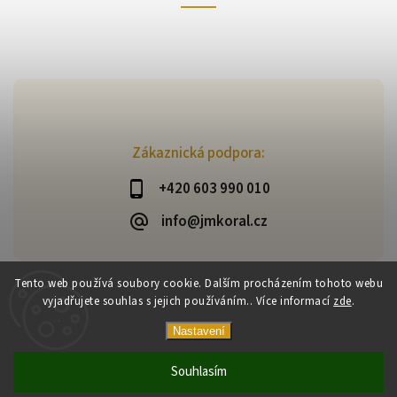
Zákaznická podpora:
+420 603 990 010
info@jmkoral.cz
Tento web používá soubory cookie. Dalším procházením tohoto webu
vyjadřujete souhlas s jejich používáním.. Více informací
zde
.
Copyright 2026
ESHOP JM KORAL
. Všechna práva vyhrazena.
Vytvořil
Shoptet
| Design
Shoptak.cz
Nastavení
Souhlasím