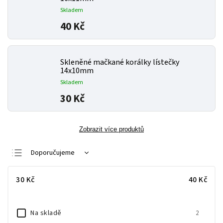
Skladem
40 Kč
Skleněné mačkané korálky lístečky
14x10mm
Skladem
30 Kč
Zobrazit více produktů
Doporučujeme
Nejlevnější
30
Kč
40
Kč
Nejdražší
Nejprodávanější
Na skladě
2
Abecedně