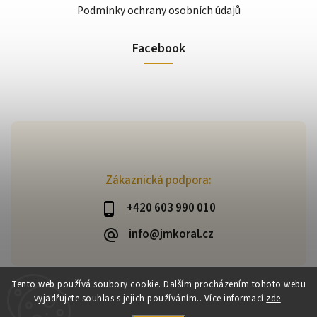
Podmínky ochrany osobních údajů
Facebook
Zákaznická podpora:
+420 603 990 010
info@jmkoral.cz
Tento web používá soubory cookie. Dalším procházením tohoto webu
vyjadřujete souhlas s jejich používáním.. Více informací
zde
.
Copyright 2026
ESHOP JM KORAL
. Všechna práva vyhrazena.
Vytvořil
Shoptet
| Design
Shoptak.cz