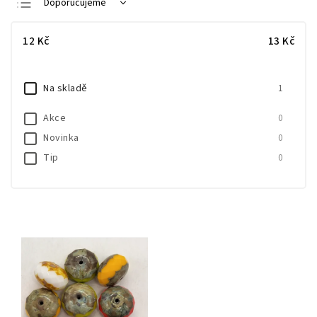
Doporučujeme
Nejlevnější
12
Kč
13
Kč
Nejdražší
Nejprodávanější
Na skladě
1
Abecedně
Akce
0
Novinka
0
Tip
0