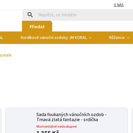
O NÁS
Hledat
AL
Korálkové vánoční ozdoby JM KORAL
Růžence
romek
Sada foukaných vánočních ozdob -
Tmavá zlatá fantazie - srdíčka
Momentálně nedostupné