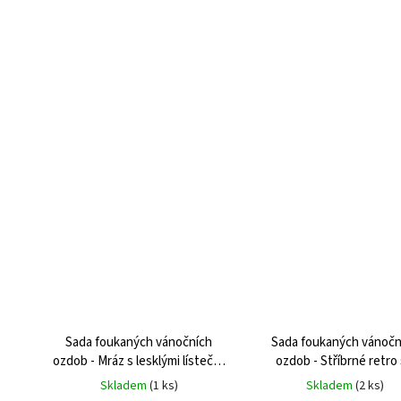
Sada foukaných vánočních
Sada foukaných vánočn
ozdob - Mráz s lesklými lístečky
ozdob - Stříbrné retro
- srdíčka
srdíčky
Skladem
(
1 ks
)
Skladem
(
2 ks
)