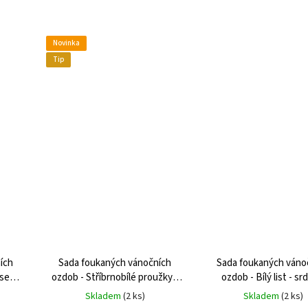
Novinka
Tip
ích
Sada foukaných vánočních
Sada foukaných váno
 se
ozdob - Stříbrnobílé proužky -
ozdob - Bílý list - sr
srdíčka
Skladem
(
2 ks
)
Skladem
(
2 ks
)