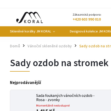
Zákaznická podpora:
+420 603 990 010
Skleněné korálky JM KORAL
Designová kolekce JM KOR
Domů
Vánoční skleněné ozdoby
Sady ozdob na st
/
/
Sady ozdob na stromek
Nejprodávanější
Sada foukaných vánočních ozdob -
Rosa - zvonky
Momentálně nedostupné