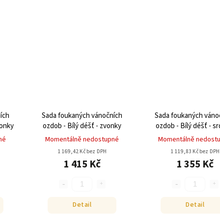
ích
Sada foukaných vánočních
Sada foukaných váno
vonky
ozdob - Bílý déšť - zvonky
ozdob - Bílý déšť - sr
né
Momentálně nedostupné
Momentálně nedost
1 169,42 Kč bez DPH
1 119,83 Kč bez DPH
1 415 Kč
1 355 Kč
Detail
Detail