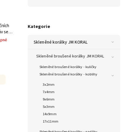
čních
Kategorie
áv se
upné
Skleněné korálky JM KORAL
Skleněné broušené korálky JM KORAL
Skleněné broušené korálky - kuličky
Skleněné broušené korálky - koblihy
3x2mm
7x4mm
9x6mm
5x3mm
14x9mm
17x11mm
Skleněné broušené korálky - padáky