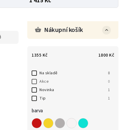
1 415 Kč
Nákupní košík
ě
1355
Kč
1800
Kč
Na skladě
8
Akce
0
Novinka
1
Tip
1
barva