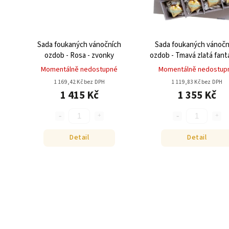
Sada foukaných vánočních
Sada foukaných vánočn
ozdob - Rosa - zvonky
ozdob - Tmavá zlatá fanta
srdíčka
Momentálně nedostupné
Momentálně nedostup
1 169,42 Kč bez DPH
1 119,83 Kč bez DPH
1 415 Kč
1 355 Kč
Detail
Detail