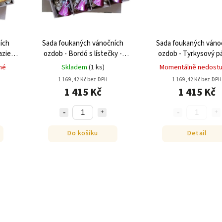
ích
Sada foukaných vánočních
Sada foukaných váno
zie -
ozdob - Bordó s lístečky -
ozdob - Tyrkysový p
zvonky
zvonky
né
Skladem
(
1 ks
)
Momentálně nedost
1 169,42 Kč bez DPH
1 169,42 Kč bez DPH
1 415 Kč
1 415 Kč
Do košíku
Detail