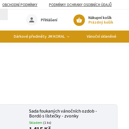
OBCHODNÍ PODMÍNKY
PODMÍNKY OCHRANY OSOBNÍCH ÚDAJŮ
Nákupní košík
Přihlášení
Prázdný košík
Dárkové předměty JM KORAL
Vánoční skleněné ozdob
Sada foukaných vánočních ozdob -
Bordó s lístečky - zvonky
Skladem
(
1 ks
)