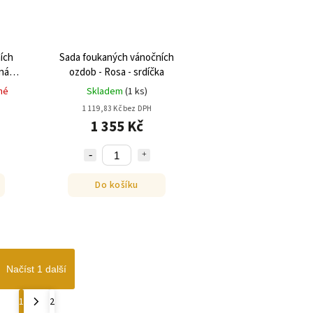
ích
Sada foukaných vánočních
ná
ozdob - Rosa - srdíčka
né
Skladem
(
1 ks
)
1 119,83 Kč bez DPH
1 355 Kč
Do košíku
Načíst 1 další
1
2