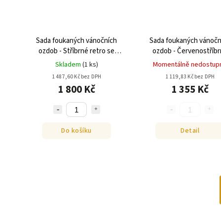
Sada foukaných vánočních
Sada foukaných vánočn
ozdob - Stříbrné retro se
ozdob - Červenostříbr
zvonky
fantazie - srdíčka
Skladem
(
1 ks
)
Momentálně nedostup
1 487,60 Kč bez DPH
1 119,83 Kč bez DPH
1 800 Kč
1 355 Kč
Do košíku
Detail