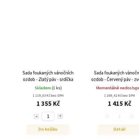
Sada foukaných vánočních
Sada foukaných vánočn
ozdob - Zlatý páv - srdíčka
ozdob - Červený páv - z
Skladem
(
1 ks
)
Momentálně nedostup
1 119,83 Kč bez DPH
1 169,42 Kč bez DPH
1 355 Kč
1 415 Kč
Do košíku
Detail