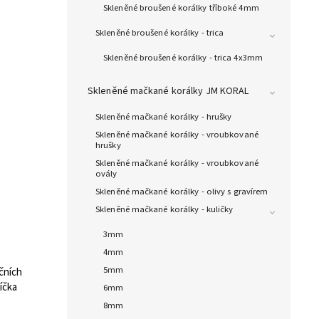
Skleněné broušené korálky tříboké 4mm
Skleněné broušené korálky - trica
Skleněné broušené korálky - trica 4x3mm
Skleněné mačkané korálky JM KORAL
Skleněné mačkané korálky - hrušky
Skleněné mačkané korálky - vroubkované
hrušky
Skleněné mačkané korálky - vroubkované
ovály
Skleněné mačkané korálky - olivy s gravírem
Skleněné mačkané korálky - kuličky
3mm
4mm
5mm
čních
díčka
6mm
8mm