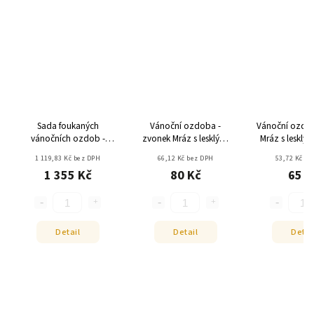
Sada foukaných
Vánoční ozdoba -
Vánoční ozdob
vánočních ozdob -
zvonek Mráz s lesklými
Mráz s lesklými
Tyrkysový páv - srdíčka
lístečky
nestříbř
1 119,83 Kč bez DPH
66,12 Kč bez DPH
53,72 Kč be
1 355 Kč
80 Kč
65 K
Detail
Detail
Detai