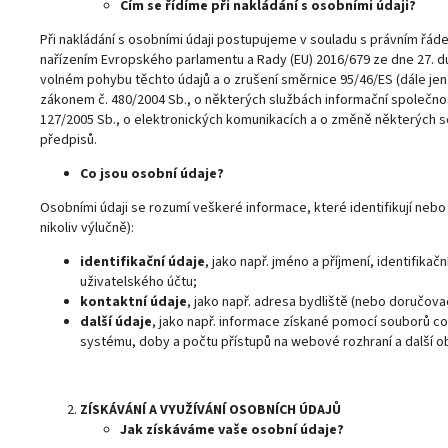
Čím se řídíme při nakládání s osobními údaji?
Při nakládání s osobními údaji postupujeme v souladu s právním řá
nařízením Evropského parlamentu a Rady (EU) 2016/679 ze dne 27. d
volném pohybu těchto údajů a o zrušení směrnice 95/46/ES (dále jen
zákonem č. 480/2004 Sb., o některých službách informační společno
127/2005 Sb., o elektronických komunikacích a o změně některých so
předpisů.
Co jsou osobní údaje?
Osobními údaji se rozumí veškeré informace, které identifikují neb
nikoliv výlučně):
identifikační údaje
, jako např. jméno a příjmení, identifikač
uživatelského účtu;
kontaktní údaje
, jako např. adresa bydliště (nebo doručovac
další údaje
, jako např. informace získané pomocí souborů coo
systému, doby a počtu přístupů na webové rozhraní a další 
ZÍSKÁVÁNÍ A VYUŽÍVÁNÍ OSOBNÍCH ÚDAJŮ
Jak získáváme vaše osobní údaje?