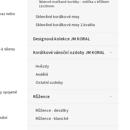
Sklenné mačkané korálky - srdíčka s křížkem
11x10mm
dkaz nebo
Skleněné korálkové mixy
Skleněné korálkové mixy 2.kvalita
Designová kolekce JM KORAL
p k těmto
Korálkové vánoční ozdoby JM KORAL
Hvězdy
Andělé
Ostatní ozdoby
dy spojené
Růžence
Růžence - desátky
nění
Růžence - klasické