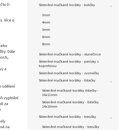
čtu či
Skleněné mačkané korálky - kuličky
3mm
s. Více o
4mm
5mm
6mm
8mm
šeho
žby. Dále
Skleněné mačkané korálky - slunečnice
osti,
Skleněné mačkané korálky - penízky s
kopretinou
vy a
Skleněné mačkané korálky - zvonečky
Skleněné mačkané korálky - lístečky
h sdělení
Skleněné mačkané korálky lístečky -
16x11mm
i vyplnění
Skleněné mačkané korálky - lístečky
ně za
14x10mm
ě
Skleněné mačkané korálky - berušky
čely
Skleněné mačkané korálky - berušky
ěné na