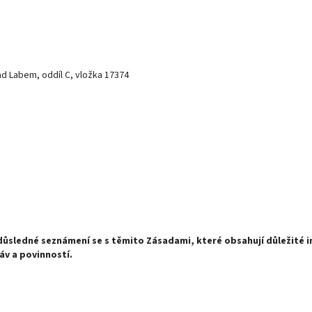
d Labem, oddíl C, vložka 17374
 důsledné seznámení se s těmito Zásadami, které obsahují důležité 
ráv a povinností.