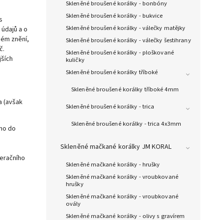
Skleněné broušené korálky - bonbóny
Skleněné broušené korálky - bukvice
s
Skleněné broušené korálky - válečky matějky
 údajů a o
ném znění,
Skleněné broušené korálky - válečky šestihrany
č.
Skleněné broušené korálky - ploškované
jších
kuličky
Skleněné broušené korálky tříboké
Skleněné broušené korálky tříboké 4mm
a (avšak
Skleněné broušené korálky - trica
Skleněné broušené korálky - trica 4x3mm
éno do
Skleněné mačkané korálky JM KORAL
peračního
Skleněné mačkané korálky - hrušky
Skleněné mačkané korálky - vroubkované
hrušky
Skleněné mačkané korálky - vroubkované
ovály
Skleněné mačkané korálky - olivy s gravírem