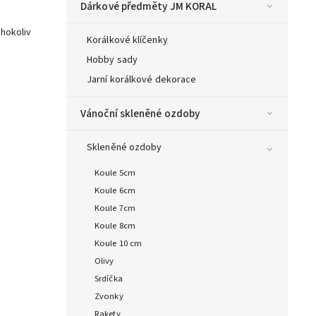
Dárkové předměty JM KORAL
éhokoliv
Korálkové klíčenky
Hobby sady
Jarní korálkové dekorace
Vánoční skleněné ozdoby
Skleněné ozdoby
Koule 5cm
Koule 6cm
Koule 7cm
Koule 8cm
Koule 10 cm
Olivy
Srdíčka
Zvonky
Rakety