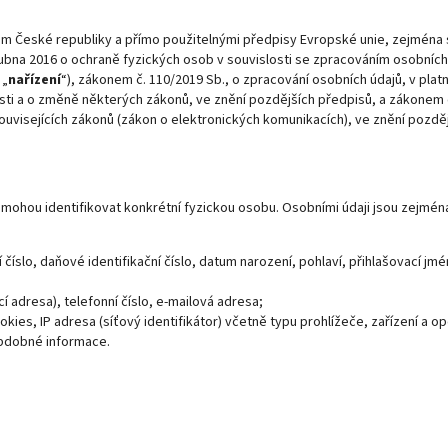
dem České republiky a přímo použitelnými předpisy Evropské unie, zejména 
ubna 2016 o ochraně fyzických osob v souvislosti se zpracováním osobních
 „
nařízení
“), zákonem č. 110/2019 Sb., o zpracování osobních údajů, v plat
sti a o změně některých zákonů, ve znění pozdějších předpisů, a zákonem 
uvisejících zákonů (zákon o elektronických komunikacích), ve znění pozdě
o mohou identifikovat konkrétní fyzickou osobu. Osobními údaji jsou zejmén
ní číslo, daňové identifikační číslo, datum narození, pohlaví, přihlašovací jm
í adresa), telefonní číslo, e-mailová adresa;
kies, IP adresa (síťový identifikátor) včetně typu prohlížeče, zařízení a o
obdobné informace.