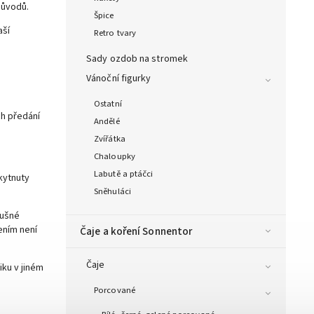
důvodů.
Špice
aší
Retro tvary
Sady ozdob na stromek
Vánoční figurky
Ostatní
ch předání
Andělé
Zvířátka
Chaloupky
Labutě a ptáčci
kytnuty
Sněhuláci
lušné
ením není
Čaje a koření Sonnentor
Čaje
ku v jiném
Porcované