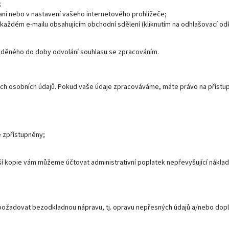
;
aní nebo v nastavení vašeho internetového prohlížeče;
 každém e-mailu obsahujícím obchodní sdělení (kliknutím na odhlašovací o
áděného do doby odvolání souhlasu se zpracováním.
ich osobních údajů. Pokud vaše údaje zpracováváme, máte právo na přístu
e zpřístupněny;
í kopie vám můžeme účtovat administrativní poplatek nepřevyšující nákla
požadovat bezodkladnou nápravu, tj. opravu nepřesných údajů a/nebo dopl