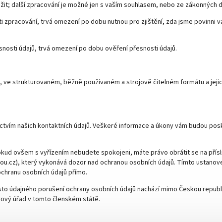
žit; další zpracování je možné jen s vaším souhlasem, nebo ze zákonných 
zpracování, trvá omezení po dobu nutnou pro zjištění, zda jsme povinni v
osti údajů, trvá omezení po dobu ověření přesnosti údajů.
i, ve strukturovaném, běžně používaném a strojově čitelném formátu a jeji
nictvím našich kontaktních údajů. Veškeré informace a úkony vám budou pos
okud ovšem s vyřízením nebudete spokojeni, máte právo obrátit se na přís
ou.cz), který vykonává dozor nad ochranou osobních údajů. Tímto ustanov
chranu osobních údajů přímo.
to údajného porušení ochrany osobních údajů nachází mimo Českou republi
rový úřad v tomto členském státě.