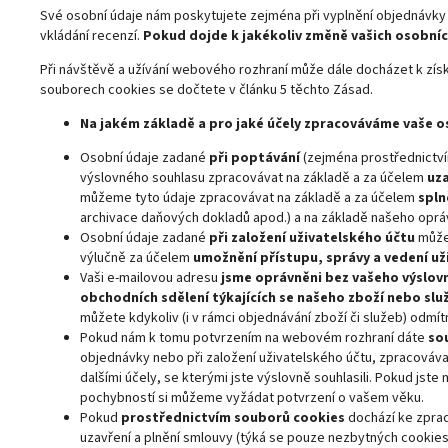
Své osobní údaje nám poskytujete zejména při vyplnění objednávky (e
vkládání recenzí.
Pokud dojde k jakékoliv změně vašich osobníc
Při návštěvě a užívání webového rozhraní může dále docházet k získ
souborech cookies se dočtete v článku 5 těchto Zásad.
Na jakém základě a pro jaké účely zpracováváme vaše o
Osobní údaje zadané
při poptávání
(zejména prostřednictv
výslovného souhlasu zpracovávat na základě a za účelem
uza
můžeme tyto údaje zpracovávat na základě a za účelem
spln
archivace daňových dokladů apod.) a na základě našeho opr
Osobní údaje zadané
při založení uživatelského účtu
můžem
výlučně za účelem
umožnění přístupu, správy a vedení už
Vaši e-mailovou adresu
jsme oprávněni bez vašeho výslov
obchodních sdělení týkajících se našeho zboží nebo slu
můžete kdykoliv (i v rámci objednávání zboží či služeb) odmít
Pokud nám k tomu potvrzením na webovém rozhraní dáte
so
objednávky nebo při založení uživatelského účtu, zpracováva
dalšími účely, se kterými jste výslovně souhlasili. Pokud jste
pochybností si můžeme vyžádat potvrzení o vašem věku.
Pokud
prostřednictvím souborů cookies
dochází ke zprac
uzavření a plnění smlouvy (týká se pouze nezbytných cookies)