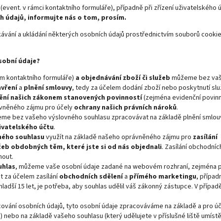
vent. v rámci kontaktního formuláře), případně při zřízení uživatelského ú
h údajů, informujte nás o tom, prosím.
ávání a ukládání některých osobních údajů prostřednictvím souborů cookie
sobní údaje?
ím kontaktního formuláře)
a objednávání zboží či služeb
můžeme bez va
vření
a
plnění smlouvy
, tedy za účelem dodání zboží nebo poskytnutí slu
ění našich zákonem stanovených povinností
(zejména evidenční povinn
ávněného zájmu pro účely
ochrany našich právních nároků
.
e bez vašeho výslovného souhlasu zpracovávat na základě plnění smlou
ivatelského účtu
.
ného souhlasu
využít na základě našeho oprávněného zájmu pro
zasílání
žeb obdobných těm, které jste si od nás objednali
. Zasílání obchodníc
nout.
uhlas
, můžeme vaše osobní údaje zadané na webovém rozhraní, zejména př
t za účelem zasílání
obchodních sdělení
a
přímého marketingu
, případ
 mladší 15 let, je potřeba, aby souhlas udělil váš zákonný zástupce. V případ
ování osobních údajů, tyto osobní údaje zpracováváme na základě a pro ú
 nebo na základě vašeho souhlasu (který udělujete v příslušné liště umíst