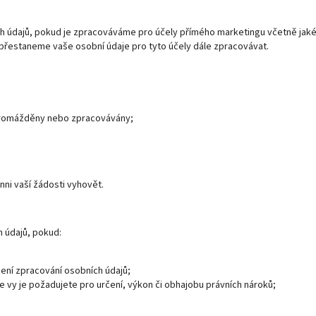
ch údajů, pokud je zpracováváme pro účely přímého marketingu včetně jak
přestaneme vaše osobní údaje pro tyto účely dále zpracovávat.
 shromážděny nebo zpracovávány;
ni vaší žádosti vyhovět.
 údajů, pokud:
ení zpracování osobních údajů;
e vy je požadujete pro určení, výkon či obhajobu právních nároků;