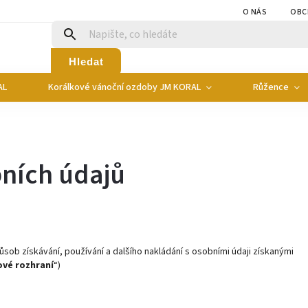
O NÁS
OBC
Hledat
AL
Korálkové vánoční ozdoby JM KORAL
Růžence
ních údajů
působ získávání, používání a dalšího nakládání s osobními údaji získanými
vé rozhraní
“)