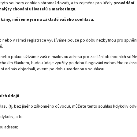
tyto soubory cookies shromažďovat), a to zejména pro účely
provádění
nalýzy chování uživatelů
a
marketingu
.
získány, můžeme jen na základě vašeho souhlasu.
eb nebo v rámci registrace využíváme pouze po dobu nezbytnou pro splněn
ů.
 nebo pokud užíváme vaši e-mailovou adresu pro zasílání obchodních sděl
edchozím článkem, budou údaje využity po dobu fungování webového rozhran
i od nás objednali, event. po dobu uvedenou v souhlasu.
ních údajů
su (tj. bez jiného zákonného důvodu), můžete tento souhlas kdykoliv odvo
ykoliv, a to:
ou adresu;