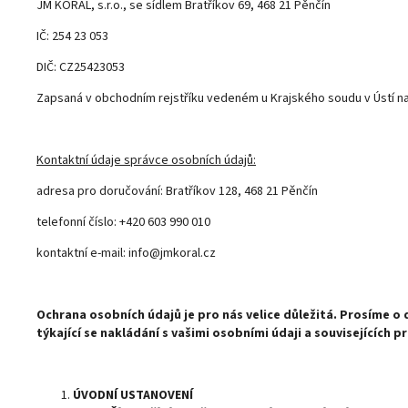
JM KORAL, s.r.o., se sídlem Bratříkov 69, 468 21 Pěnčín
IČ: 254 23 053
DIČ: CZ25423053
Zapsaná v obchodním rejstříku vedeném u Krajského soudu v Ústí na
Kontaktní údaje správce osobních údajů:
adresa pro doručování: Bratříkov 128, 468 21 Pěnčín
telefonní číslo: +420 603 990 010
kontaktní e-mail: info@jmkoral.cz
Ochrana osobních údajů je pro nás velice důležitá. Prosíme o
týkající se nakládání s vašimi osobními údaji a souvisejících p
ÚVODNÍ USTANOVENÍ