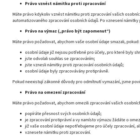
Právo vznést námitku proti zpracování
Máte právo kdykoliv vznést námitku proti zpracování vašich osobní
automatizovaného zpracování osobních údajů. Po vznesení námitky 
Právo na výmaz („právo být zapomenut“)
Máte právo požadovat, abychom vaše osobní údaje smazali, pokud:
osobní údaje již nejsou potřebné pro účely, pro které byly
jste odvolali souhlas se zpracováním;
jste vznesli námitky proti zpracování osobních údajů;
osobní údaje byly zpracovávány protiprávně.
Pokud neexistují zákonné důvody pro odmítnutí vymazání, jsme povin
Právo na omezení zpracování
Máte právo požadovat, abychom omezili zpracování vašich osobních
popíráte přesnost svých osobních údajů;
je zpracování protiprávní a vy namísto výmazu žádáte o omez
již vaše osobní údaje nepotřebujeme pro účely zpracování, al
vznesete námitku proti zpracování.