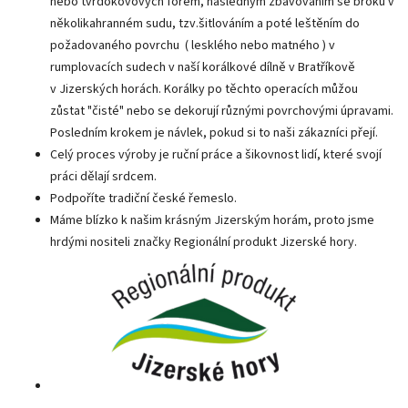
nebo tvrdokovových forem, následným zbavováním se broků v
několikahranném sudu, tzv.šitlováním a poté leštěním do
požadovaného povrchu ( lesklého nebo matného ) v
rumplovacích sudech v naší korálkové dílně v Bratříkově
v Jizerských horách. Korálky po těchto operacích můžou
zůstat "čisté" nebo se dekorují různými povrchovými úpravami.
Posledním krokem je návlek, pokud si to naši zákazníci přejí.
Celý proces výroby je ruční práce a šikovnost lidí, které svojí
práci dělají srdcem.
Podpoříte tradiční české řemeslo.
Máme blízko k našim krásným Jizerským horám, proto jsme
hrdými nositeli značky Regionální produkt Jizerské hory.