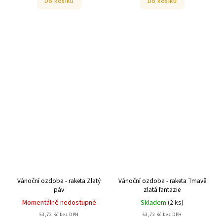
Do košíku
Do košíku
Vánoční ozdoba - raketa Zlatý
Vánoční ozdoba - raketa Tmavě
páv
zlatá fantazie
Momentálně nedostupné
Skladem
(
2 ks
)
53,72 Kč bez DPH
53,72 Kč bez DPH