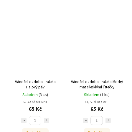
Vánoční ozdoba - raketa
Vánoční ozdoba - raketa Modrý
Fialový páv
mat s lesklými lístečky
Skladem
(
3 ks
)
Skladem
(
1 ks
)
53,72 Kč bez DPH
53,72 Kč bez DPH
65 Kč
65 Kč