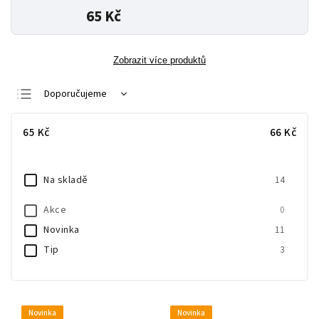
65 Kč
Zobrazit více produktů
Doporučujeme
Nejlevnější
65
Kč
66
Kč
Nejdražší
Nejprodávanější
Na skladě
14
Abecedně
Akce
0
Novinka
11
Tip
3
Novinka
Novinka