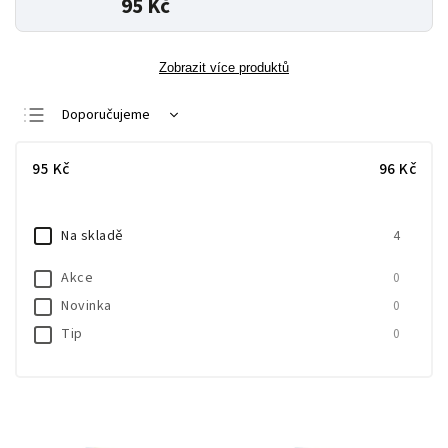
95 Kč
Zobrazit více produktů
Doporučujeme
Nejlevnější
95
Kč
96
Kč
Nejdražší
Nejprodávanější
Na skladě
4
Abecedně
Akce
0
Novinka
0
Tip
0