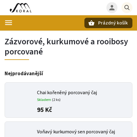
Prázdný košík
Hledat
Zázvorové, kurkumové a rooibosy
porcované
Nejprodávanější
Chai kořeněný porcovaný čaj
Skladem
(
2 ks
)
95 Kč
Voňavý kurkumový sen porcovaný čaj