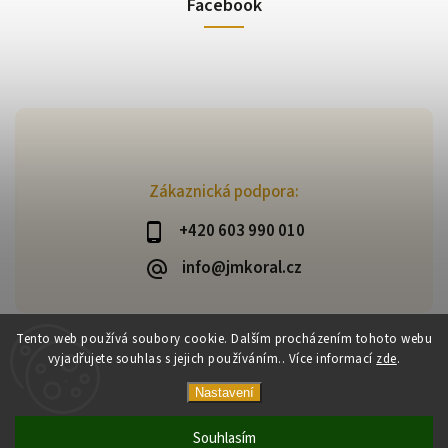
Facebook
Zákaznická podpora:
+420 603 990 010
info@jmkoral.cz
Tento web používá soubory cookie. Dalším procházením tohoto webu
vyjadřujete souhlas s jejich používáním.. Více informací
zde
.
Copyright 2026
ESHOP JM KORAL
. Všechna práva vyhrazena.
Vytvořil
Shoptet
| Design
Shoptak.cz
Nastavení
Souhlasím