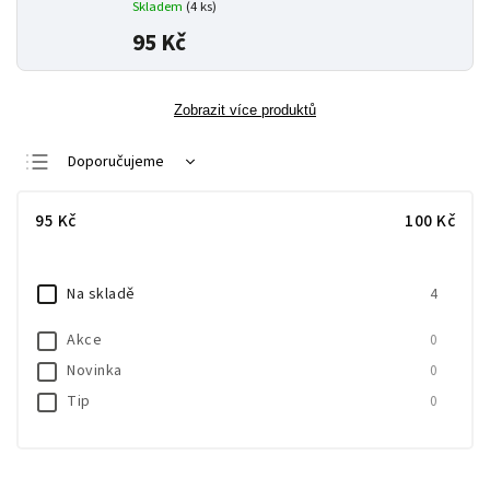
Skladem
(
4 ks
)
95 Kč
Zobrazit více produktů
Doporučujeme
Nejlevnější
95
Kč
100
Kč
Nejdražší
Nejprodávanější
Na skladě
4
Abecedně
Akce
0
Novinka
0
Tip
0