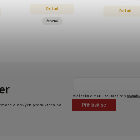
Detail
Detail
červená
er
Vložením e-mailu souhlasíte s
podmínk
Přihlásit se
formace o nových produktech na