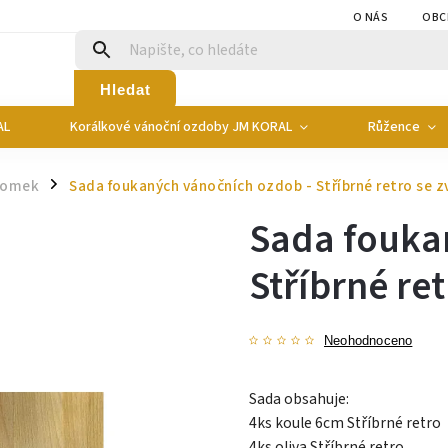
O NÁS
OBC
Hledat
AL
Korálkové vánoční ozdoby JM KORAL
Růžence
romek
Sada foukaných vánočních ozdob - Stříbrné retro se 
/
Sada fouka
Stříbrné re
Neohodnoceno
Sada obsahuje:
4ks koule 6cm Stříbrné retro
4ks oliva Stříbrné retro