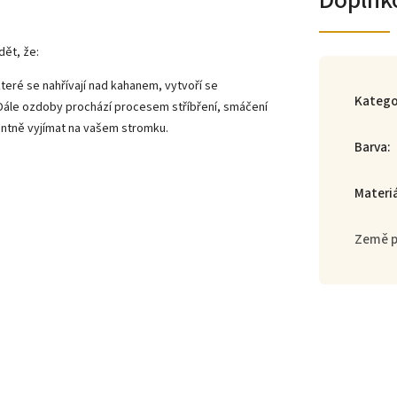
Doplňk
dět, že:
teré se nahřívají nad kahanem, vytvoří se
Katego
 Dále ozdoby prochází procesem stříbření, smáčení
gantně vyjímat na vašem stromku.
Barva
:
Materi
Země 