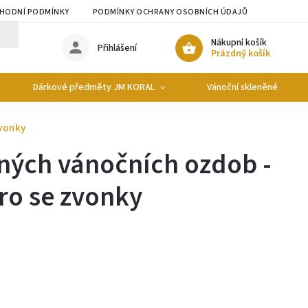
HODNÍ PODMÍNKY
PODMÍNKY OCHRANY OSOBNÍCH ÚDAJŮ
Nákupní košík
Přihlášení
Prázdný košík
Dárkové předměty JM KORAL
Vánoční skleněné ozdob
zvonky
ných vánočních ozdob -
tro se zvonky