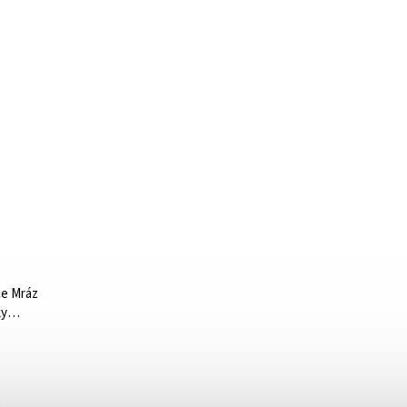
ce Mráz
ky