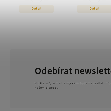
Detail
Detail
Odebírat newslett
Vložte svůj e-mail a my vám budeme zasílat in
našem e-shopu.