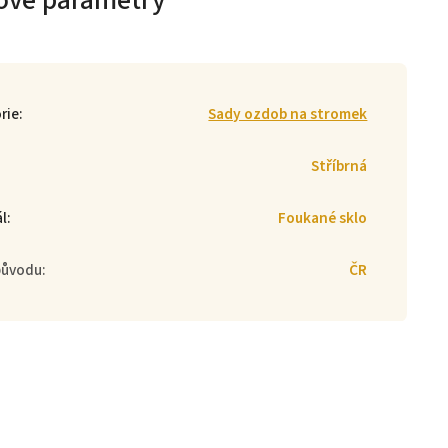
ové parametry
rie
:
Sady ozdob na stromek
Stříbrná
ál
:
Foukané sklo
původu
:
ČR