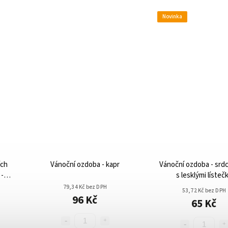
Novinka
ích
Vánoční ozdoba - kapr
Vánoční ozdoba - srd
 -
s lesklými lísteč
nestříbřené
79,34 Kč bez DPH
53,72 Kč bez DPH
96 Kč
65 Kč