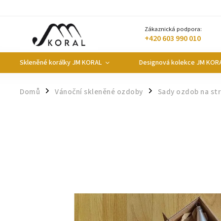
Zákaznická podpora:
+420 603 990 010
Skleněné korálky JM KORAL
Designová kolekce JM KOR
Domů
Vánoční skleněné ozdoby
Sady ozdob na st
/
/