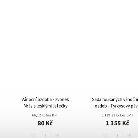
Vánoční ozdoba - zvonek
Sada foukaných vánočn
Mráz s lesklými lístečky
ozdob - Tyrkysový páv
srdíčka
66,12 Kč bez DPH
1 119,83 Kč bez DPH
80 Kč
1 355 Kč