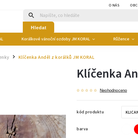
O NÁS
OBC
Hledat
AL
Korálkové vánoční ozdoby JM KORAL
Růžence
enky
Klíčenka Anděl z korálků JM KORAL
/
Klíčenka An
Neohodnoceno
kód produktu
barva