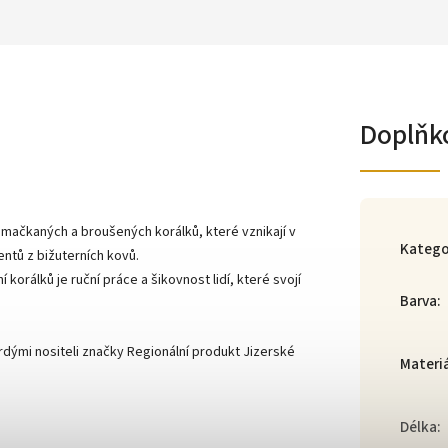
Doplňk
mačkaných a broušených korálků, které vznikají v
Katego
entů z bižuterních kovů.
orálků je ruční práce a šikovnost lidí, které svojí
Barva
:
dými nositeli značky Regionální produkt Jizerské
Materi
Délka
: