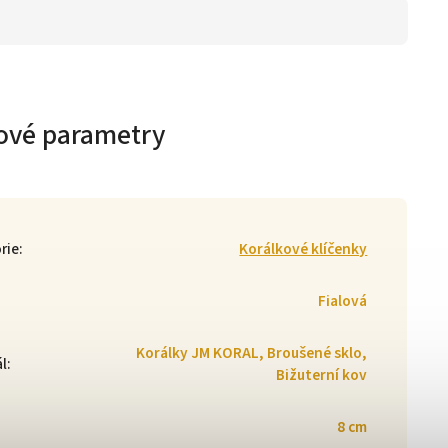
ové parametry
rie
:
Korálkové klíčenky
Fialová
Korálky JM KORAL, Broušené sklo,
ál
:
Bižuterní kov
8 cm