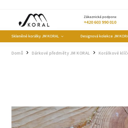
Zákaznická podpora:
+420 603 990 010
Skleněné korálky JM KORAL
Designová kolekce JM KOR
Domů
Dárkové předměty JM KORAL
Korálkové klíč
/
/