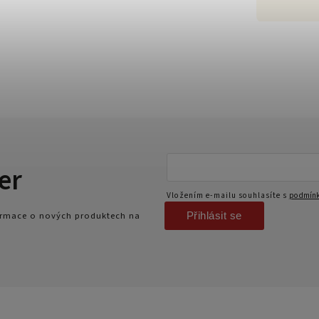
er
Vložením e-mailu souhlasíte s
podmínk
Přihlásit se
formace o nových produktech na