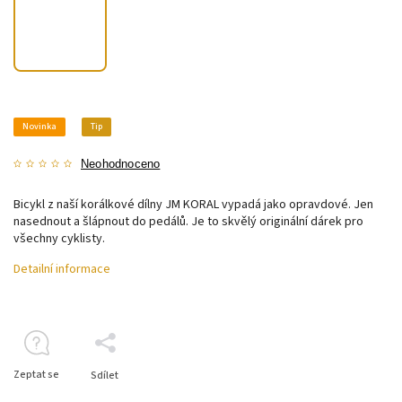
Novinka
Tip
Neohodnoceno
Bicykl z naší korálkové dílny JM KORAL vypadá jako opravdové. Jen
nasednout a šlápnout do pedálů. Je to skvělý originální dárek pro
všechny cyklisty.
Detailní informace
Zeptat se
Sdílet