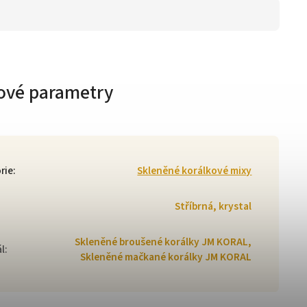
ové parametry
rie
:
Skleněné korálkové mixy
Stříbrná, krystal
Skleněné broušené korálky JM KORAL,
ál
:
Skleněné mačkané korálky JM KORAL