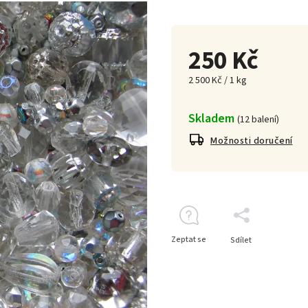
250 Kč
2 500 Kč / 1 kg
Skladem
(
12 balení
)
Možnosti doručení
Zeptat se
Sdílet