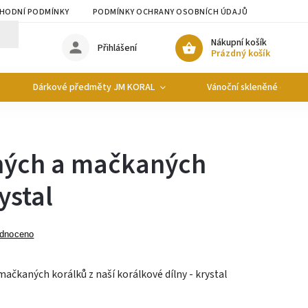
HODNÍ PODMÍNKY
PODMÍNKY OCHRANY OSOBNÍCH ÚDAJŮ
Nákupní košík
Přihlášení
Prázdný košík
Dárkové předměty JM KORAL
Vánoční skleněné ozdob
ných a mačkaných
ystal
dnoceno
ačkaných korálků z naší korálkové dílny - krystal