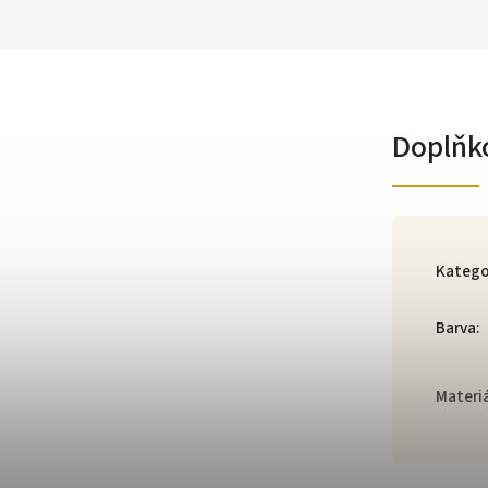
Doplňk
Katego
Barva
:
Materi