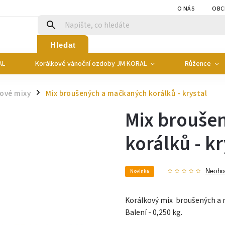
O NÁS
OBC
Hledat
AL
Korálkové vánoční ozdoby JM KORAL
Růžence
kové mixy
Mix broušených a mačkaných korálků - krystal
/
Mix brouše
korálků - kr
Novinka
Neoho
Korálkový mix broušených a m
Balení - 0,250 kg.