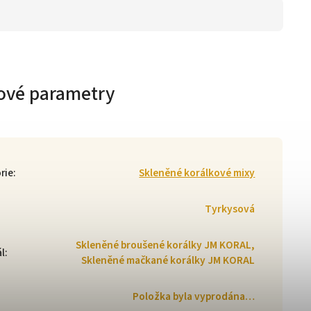
ové parametry
rie
:
Skleněné korálkové mixy
Tyrkysová
Skleněné broušené korálky JM KORAL,
ál
:
Skleněné mačkané korálky JM KORAL
Položka byla vyprodána…