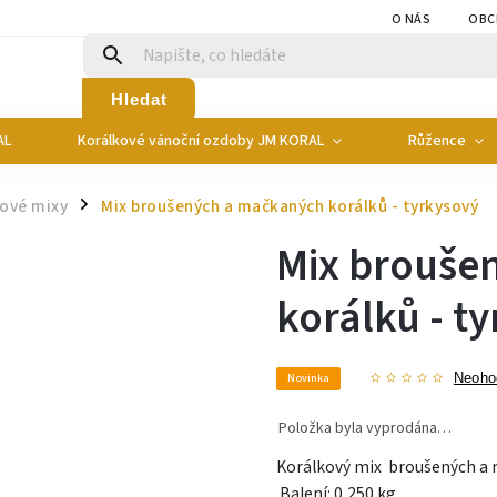
O NÁS
OBC
Hledat
AL
Korálkové vánoční ozdoby JM KORAL
Růžence
kové mixy
Mix broušených a mačkaných korálků - tyrkysový
/
Mix brouše
korálků - t
Novinka
Neoho
Položka byla vyprodána…
Korálkový mix broušených a m
Balení: 0,250 kg