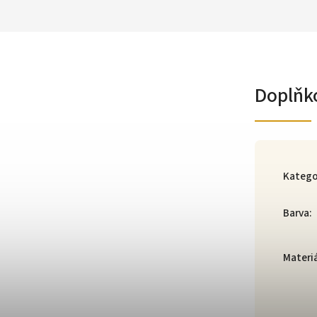
Doplňk
Katego
Barva
:
Materi