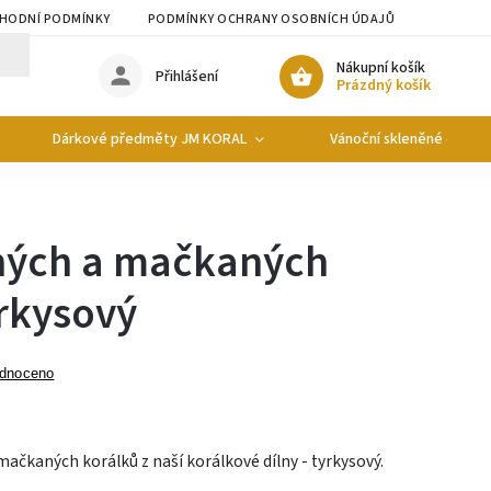
HODNÍ PODMÍNKY
PODMÍNKY OCHRANY OSOBNÍCH ÚDAJŮ
Nákupní košík
Přihlášení
Prázdný košík
Dárkové předměty JM KORAL
Vánoční skleněné ozdob
ných a mačkaných
yrkysový
dnoceno
ačkaných korálků z naší korálkové dílny - tyrkysový.