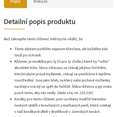
Popis
Diskuze
Detailní popis produktu
Než zakoupíte tento růženec měli byste vědět, že:
Tímto dárkem potěšíte nejenom křesťana, ale každého kdo
touží po ochraně.
Růženec je modlitba pro ty (či pro ty chvíle,) které by "rušilo"
absolutní ticho. Slova zdrávasu se stávají jakýmsi řečištěm,
kterým plyne proud myšlenek, stávají se pomůckou k lepšímu
soustředění. Jsou jako břeh, na který naše prchavé myšlenky
narážejí a vracejí se zpět do řečiště. Šňůra růžence a její zrnka
jsou k tomu, aby nás vedly. (
Naše víra, str. 233-234
)
Korálky pro tento růženec jsou vyrobeny tradiční metodou
českých sklářů z broušených a mačkaných perlí, které vznikají
v naší korálkové dílně v Bratříkově v Jizerských horách