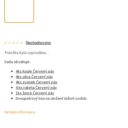
Neohodnoceno
Položka byla vyprodána…
Sada obsahuje:
4ks koule Červený páv
4ks oliva Červený páv
4ks zvonek Červený páv
4 ks raketa Červený páv
1ks špice Červený páv
Dvoupatrový box na uložení Vašich ozdob.
Detailní informace