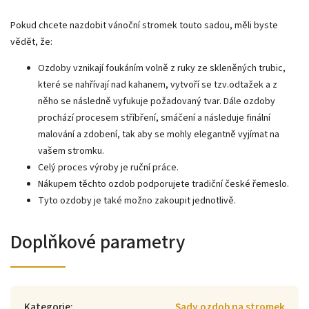
Pokud chcete nazdobit vánoční stromek touto sadou, měli byste
vědět, že:
Ozdoby vznikají foukáním volně z ruky ze skleněných trubic,
které se nahřívají nad kahanem, vytvoří se tzv.odtažek a z
něho se následně vyfukuje požadovaný tvar. Dále ozdoby
prochází procesem stříbření, smáčení a následuje finální
malování a zdobení, tak aby se mohly elegantně vyjímat na
vašem stromku.
Celý proces výroby je ruční práce.
Nákupem těchto ozdob podporujete tradiční české řemeslo.
Tyto ozdoby je také možno zakoupit jednotlivě.
Doplňkové parametry
Kategorie
:
Sady ozdob na stromek