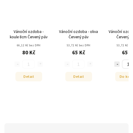
Vánoční ozdoba -
Vánoční ozdoba - oliva
Vánoční ozdob
koule 8cm Červený páv
Červený páv
Červený p
66,12 Kč bez DPH
53,72 Kč bez DPH
53,72 Kč be
80 Kč
65 Kč
65 K
Detail
Detail
Do koš