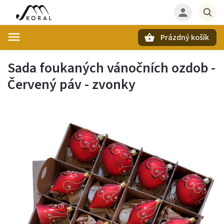
Prázdný košík
Hledat
Sada foukaných vánočních ozdob -
Červený páv - zvonky