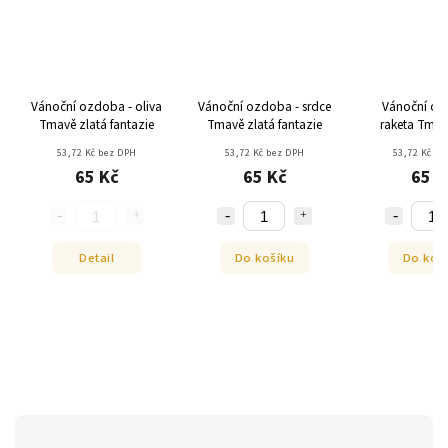
Vánoční ozdoba - oliva
Vánoční ozdoba - srdce
Vánoční oz
Tmavě zlatá fantazie
Tmavě zlatá fantazie
raketa Tmav
fantaz
53,72 Kč bez DPH
53,72 Kč bez DPH
53,72 Kč be
65 Kč
65 Kč
65 K
Detail
Do košíku
Do koš