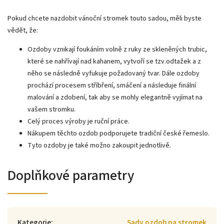
Pokud chcete nazdobit vánoční stromek touto sadou, měli byste
vědět, že:
Ozdoby vznikají foukáním volně z ruky ze skleněných trubic,
které se nahřívají nad kahanem, vytvoří se tzv.odtažek a z
něho se následně vyfukuje požadovaný tvar. Dále ozdoby
prochází procesem stříbření, smáčení a následuje finální
malování a zdobení, tak aby se mohly elegantně vyjímat na
vašem stromku.
Celý proces výroby je ruční práce.
Nákupem těchto ozdob podporujete tradiční české řemeslo.
Tyto ozdoby je také možno zakoupit jednotlivě.
Doplňkové parametry
Kategorie
:
Sady ozdob na stromek