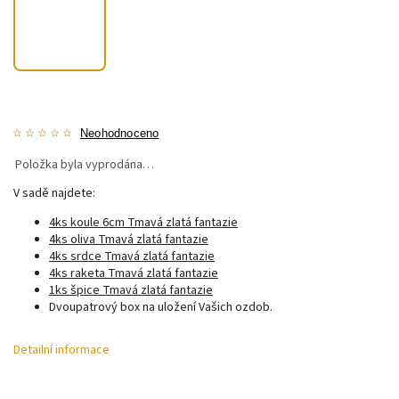
Neohodnoceno
Položka byla vyprodána…
V sadě najdete:
4ks koule 6cm Tmavá zlatá fantazie
4ks oliva Tmavá zlatá fantazie
4ks srdce Tmavá zlatá fantazie
4ks raketa Tmavá zlatá fantazie
1ks špice Tmavá zlatá fantazie
Dvoupatrový box na uložení Vašich ozdob.
Detailní informace