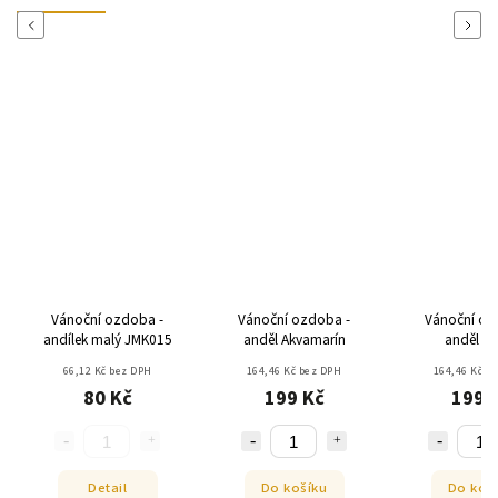
Previous
Next
Vánoční ozdoba -
Vánoční ozdoba -
Vánoční oz
andílek malý JMK015
anděl Akvamarín
anděl Ol
66,12 Kč bez DPH
164,46 Kč bez DPH
164,46 Kč b
80 Kč
199 Kč
199 
Detail
Do košíku
Do koš