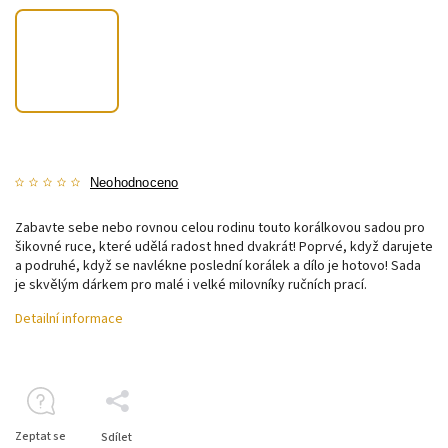
Neohodnoceno
Zabavte sebe nebo rovnou celou rodinu touto korálkovou sadou pro
šikovné ruce, které udělá radost hned dvakrát! Poprvé, když darujete
a podruhé, když se navlékne poslední korálek a dílo je hotovo! Sada
je skvělým dárkem pro malé i velké milovníky ručních prací.
Detailní informace
Zeptat se
Sdílet