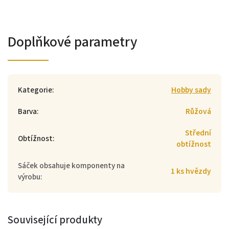
Doplňkové parametry
Kategorie
:
Hobby sady
Barva
:
Růžová
Střední
Obtížnost
:
obtížnost
Sáček obsahuje komponenty na
1 ks hvězdy
výrobu
:
Související produkty