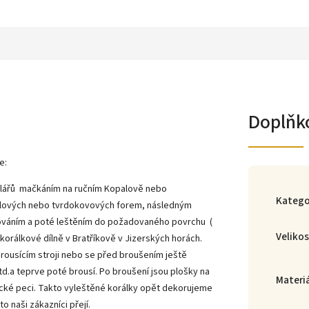
Doplňk
e:
klářů mačkáním na ručním Kopalově nebo
Katego
lových nebo tvrdokovových forem, následným
lováním a poté leštěním do požadovaného povrchu (
Veliko
korálkové dílně v Bratříkově v Jizerských horách.
rousícím stroji nebo se před broušením ještě
td.a teprve poté brousí. Po broušení jsou plošky na
Materi
ické peci. Takto vyleštěné korálky opět dekorujeme
o naši zákazníci přejí.