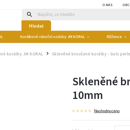
O NÁS
OBC
Hledat
AL
Korálkové vánoční ozdoby JM KORAL
Růžence
ené korálky JM KORAL
Skleněné broušené korálky - bols perl
/
Skleněné br
10mm
Neohodnoceno