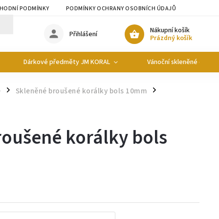
HODNÍ PODMÍNKY
PODMÍNKY OCHRANY OSOBNÍCH ÚDAJŮ
Nákupní košík
Přihlášení
Prázdný košík
Dárkové předměty JM KORAL
Vánoční skleněné ozdob
e
Skleněné broušené korálky bols 10mm
/
/
oušené korálky bols