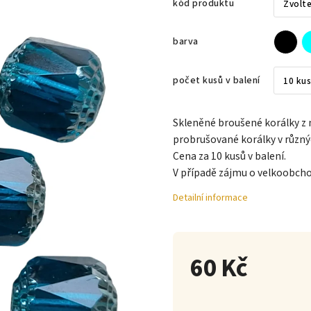
kód produktu
barva
počet kusů v balení
Skleněné broušené korálky z 
probrušované korálky v různý
Cena za 10 kusů v balení.
V případě zájmu o velkoobcho
Detailní informace
60 Kč