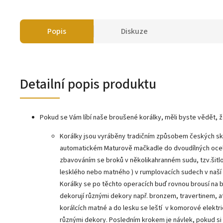
Popis
Diskuze
Detailní popis produktu
Pokud se Vám líbí naše broušené korálky, měli byste vědět, ž
Korálky jsou vyráběny tradičním způsobem českých s
automatickém Maturově mačkadle do dvoudílných oce
zbavováním se broků v několikahranném sudu, tzv.šit
lesklého nebo matného ) v rumplovacích sudech v naší 
Korálky se po těchto operacích buď rovnou brousí na b
dekorují různými dekory např. bronzem, travertinem, a
korálcích matné a do lesku se leští v komorové elektr
různými dekory. Posledním krokem je návlek, pokud si t