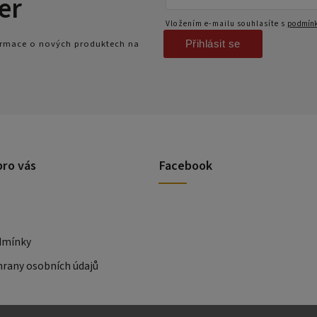
er
Vložením e-mailu souhlasíte s
podmínk
Přihlásit se
formace o nových produktech na
pro vás
Facebook
dmínky
rany osobních údajů