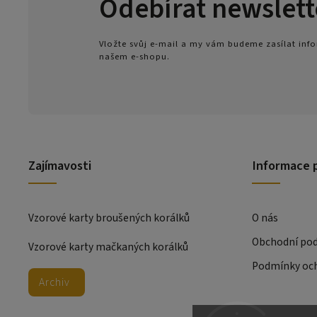
Odebírat newslett
Vložte svůj e-mail a my vám budeme zasílat in
našem e-shopu.
Zajímavosti
Informace 
Vzorové karty broušených korálků
O nás
Obchodní po
Vzorové karty mačkaných korálků
Podmínky och
Archiv