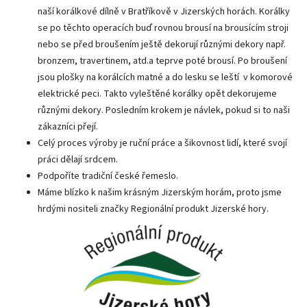
naší korálkové dílně v Bratříkově v Jizerských horách. Korálky
se po těchto operacích buď rovnou brousí na brousícím stroji
nebo se před broušením ještě dekorují různými dekory např.
bronzem, travertinem, atd.a teprve poté brousí. Po broušení
jsou plošky na korálcích matné a do lesku se leští v komorové
elektrické peci. Takto vyleštěné korálky opět dekorujeme
různými dekory. Posledním krokem je návlek, pokud si to naši
zákazníci přejí.
Celý proces výroby je ruční práce a šikovnost lidí, které svojí
práci dělají srdcem.
Podpoříte tradiční české řemeslo.
Máme blízko k našim krásným Jizerským horám, proto jsme
hrdými nositeli značky Regionální produkt Jizerské hory.