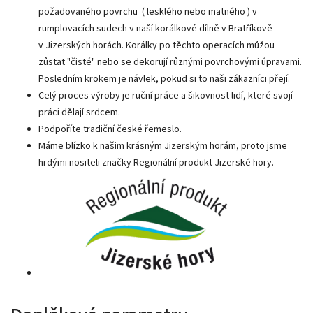
požadovaného povrchu ( lesklého nebo matného ) v
rumplovacích sudech v naší korálkové dílně v Bratříkově
v Jizerských horách. Korálky po těchto operacích můžou
zůstat "čisté" nebo se dekorují různými povrchovými úpravami.
Posledním krokem je návlek, pokud si to naši zákazníci přejí.
Celý proces výroby je ruční práce a šikovnost lidí, které svojí
práci dělají srdcem.
Podpoříte tradiční české řemeslo.
Máme blízko k našim krásným Jizerským horám, proto jsme
hrdými nositeli značky Regionální produkt Jizerské hory.