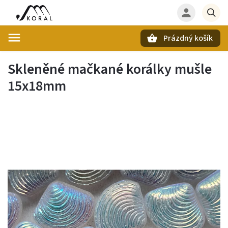
Prázdný košík
Hledat
Skleněné mačkané korálky mušle
15x18mm