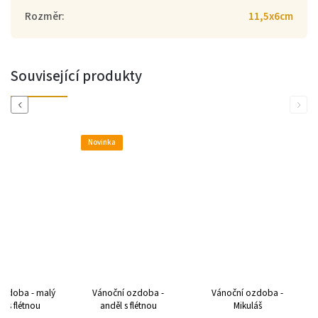
Rozměr
:
11,5x6cm
Související produkty
Previous
Next
Novinka
ozdoba - malý
Vánoční ozdoba -
Vánoční ozdoba -
k s flétnou
anděl s flétnou
Mikuláš