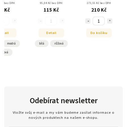
 Kč bez DPH
95,04 Kč bez DPH
173,55 Kč bez DPH
4 Kč
115 Kč
210 Kč
Detail
Detail
Do košíku
modrá
bílá
růžová
růžová
Odebírat newsletter
Vložte svůj e-mail a my vám budeme zasílat informace o
nových produktech na našem e-shopu.