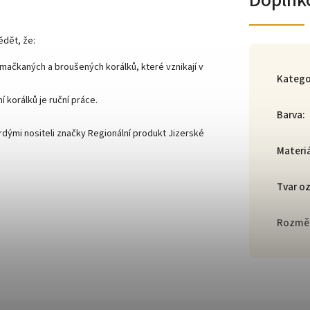
Doplňk
ědět, že:
mačkaných a broušených korálků, které vznikají v
Katego
 korálků je ruční práce.
Barva
:
dými nositeli značky Regionální produkt Jizerské
Materi
Tvar o
Rozmě