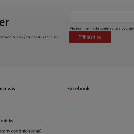
er
Vložením e-mailu souhlasíte s
podmínk
Přihlásit se
formace o nových produktech na
pro vás
Facebook
dmínky
rany osobních údajů