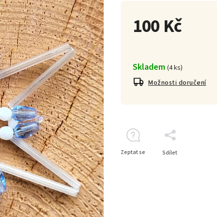
100 Kč
Skladem
(
4 ks
)
Možnosti doručení
Zeptat se
Sdílet