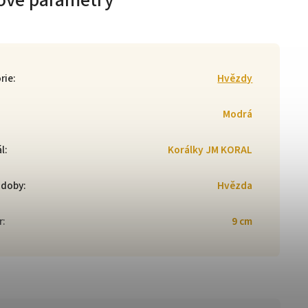
ové parametry
rie
:
Hvězdy
Modrá
ál
:
Korálky JM KORAL
zdoby
:
Hvězda
r
:
9 cm