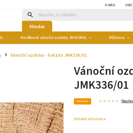
O NÁS
OBC
Hledat
AL
Korálkové vánoční ozdoby JM KORAL
Růžence
y
Vánoční ozdoba - hvězda JMK336/01
/
Vánoční oz
JMK336/01
Novinka
Neoho
Detailní informace