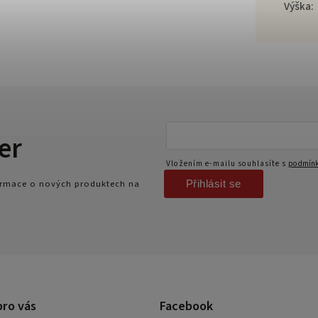
Výška
:
er
Vložením e-mailu souhlasíte s
podmínk
Přihlásit se
formace o nových produktech na
pro vás
Facebook