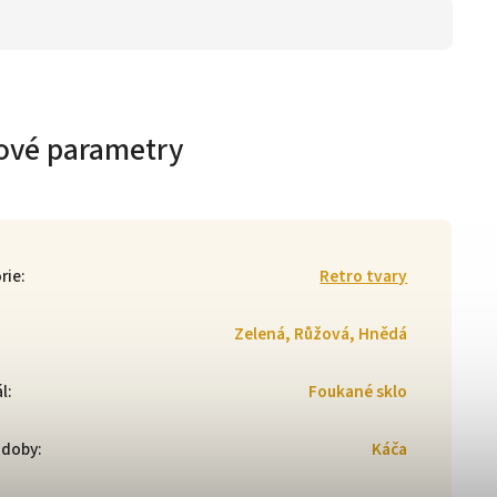
ové parametry
rie
:
Retro tvary
Zelená, Růžová, Hnědá
ál
:
Foukané sklo
zdoby
:
Káča