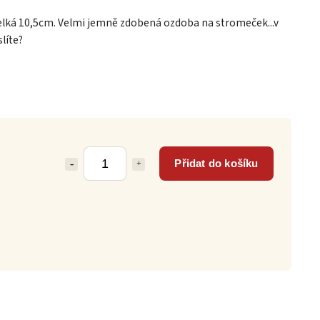
lká 10,5cm. Velmi jemně zdobená ozdoba na stromeček...v
líte?
Přidat do košíku