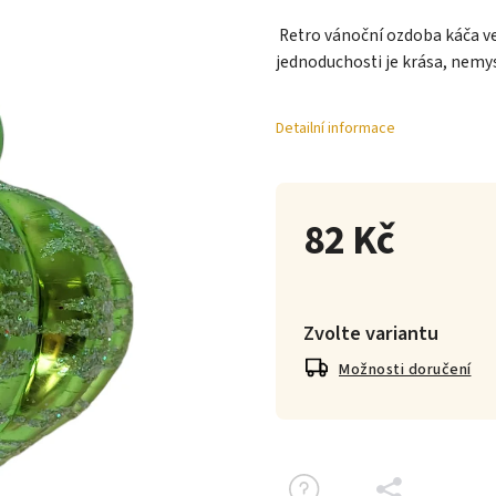
Retro vánoční ozdoba káča ve
jednoduchosti je krása, nemys
Detailní informace
82 Kč
Zvolte variantu
Možnosti doručení