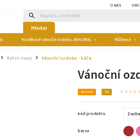
O NÁS
OBC
Hledat
AL
Korálkové vánoční ozdoby JM KORAL
Růžence
Retro tvary
Vánoční ozdoba - káča
/
/
Vánoční oz
Novinka
Tip
kód produktu
barva