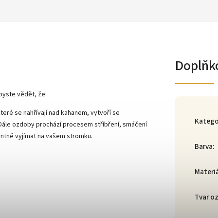
Doplňk
byste vědět, že:
teré se nahřívají nad kahanem, vytvoří se
Katego
 Dále ozdoby prochází procesem stříbření, smáčení
gantně vyjímat na vašem stromku.
Barva
:
Materi
Tvar o