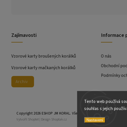
Zajímavosti
Informace 
Vzorové karty broušených korálků
O nás
Obchodní po
Vzorové karty mačkaných korálků
Podmínky och
Archiv
Tento web používá sou
souhlas s jejich použív
Copyright 2026
ESHOP JM KORAL
. Všechna práva vyhrazena.
Vytvořil
Shoptet
| Design
Shoptak.cz
Nastavení