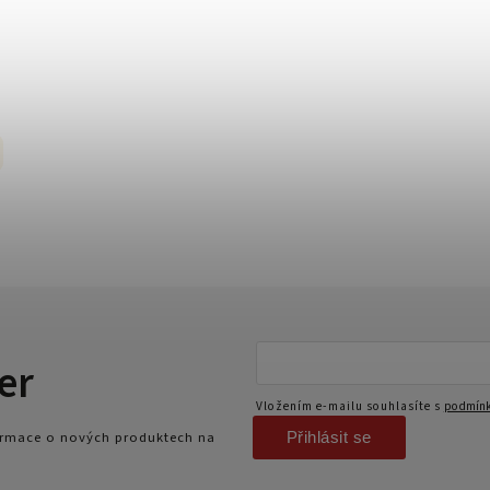
er
Vložením e-mailu souhlasíte s
podmínk
Přihlásit se
formace o nových produktech na