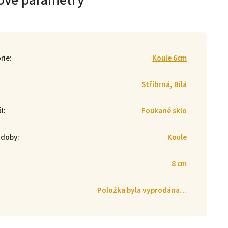
ové parametry
rie
:
Koule 6cm
Stříbrná, Bílá
ál
:
Foukané sklo
zdoby
:
Koule
8 cm
Položka byla vyprodána…