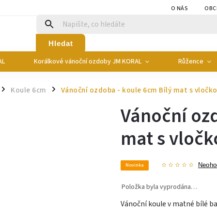
O NÁS
OBC
Hledat
AL
Korálkové vánoční ozdoby JM KORAL
Růžence
Koule 6cm
Vánoční ozdoba - koule 6cm Bílý mat s vločk
/
/
Vánoční ozd
mat s vločk
Novinka
Neoho
Položka byla vyprodána…
Vánoční koule v matné bílé b