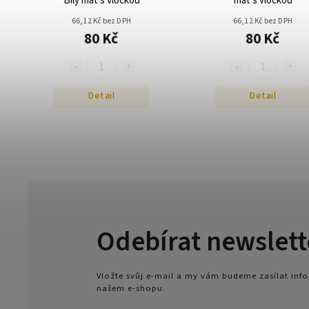
Bílý mat s vločkou
mat s vločkou
66,12 Kč bez DPH
66,12 Kč bez DPH
80 Kč
80 Kč
Detail
Detail
Odebírat newslett
Vložte svůj e-mail a my vám budeme zasílat in
našem e-shopu.