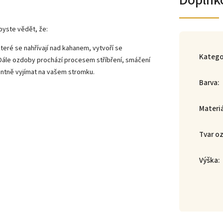
Doplňk
byste vědět, že:
teré se nahřívají nad kahanem, vytvoří se
Katego
 Dále ozdoby prochází procesem stříbření, smáčení
gantně vyjímat na vašem stromku.
Barva
:
Materi
Tvar o
Výška
: