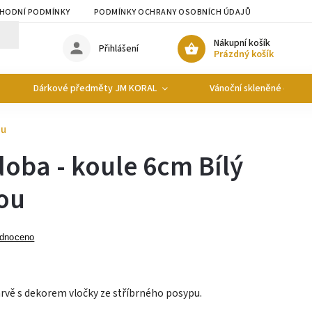
HODNÍ PODMÍNKY
PODMÍNKY OCHRANY OSOBNÍCH ÚDAJŮ
Nákupní košík
Přihlášení
Prázdný košík
Dárkové předměty JM KORAL
Vánoční skleněné ozdob
ou
oba - koule 6cm Bílý
ou
dnoceno
arvě s dekorem vločky ze stříbrného posypu.