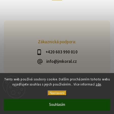
Zákaznická podpora:
+420 603 990 010
info@jmkoral.cz
Tento web používá soubory cookie. Dalším procházením tohoto webu
vyjadřujete souhlas s jejich používáním.. Více informací
zde
.
Copyright 2026
ESHOP JM KORAL
. Všechna práva vyhrazena.
Vytvořil
Shoptet
| Design
Shoptak.cz
Nastavení
Souhlasím