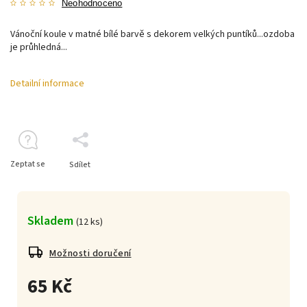
Neohodnoceno
Vánoční koule v matné bílé barvě s dekorem velkých puntíků...ozdoba
je průhledná...
Detailní informace
Zeptat se
Sdílet
Skladem
(
12 ks
)
Možnosti doručení
65 Kč