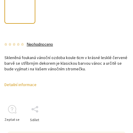
Neohodnoceno
Skleněná foukaná vánoční ozdoba koule 6cm v krásné lesklé červené
barvě se stříbrným dekorem je klasickou barvou vánoc a určitě se
bude vyjímat i na Vašem vánočním stromečku.
Detailní informace
Zeptat se
Sdílet