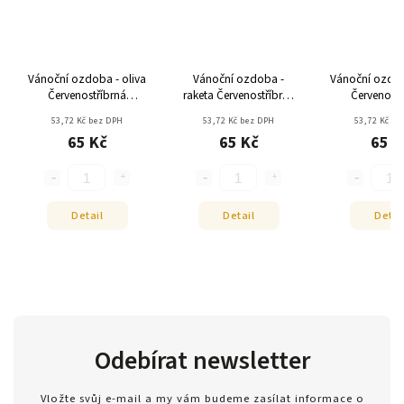
Vánoční ozdoba - oliva
Vánoční ozdoba -
Vánoční ozdob
Červenostříbrná
raketa Červenostříbrná
Červenostř
fantazie
fantazie
fantaz
53,72 Kč bez DPH
53,72 Kč bez DPH
53,72 Kč be
65 Kč
65 Kč
65 K
Detail
Detail
Detai
Odebírat newsletter
Vložte svůj e-mail a my vám budeme zasílat informace o