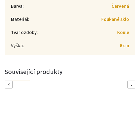
Barva
:
Červená
Materiál
:
Foukané sklo
Tvar ozdoby
:
Koule
Výška
:
6 cm
Související produkty
Previous
Next