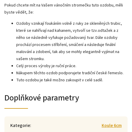
Pokud chcete mít na Vašem vánočním stromečku tuto ozdobu, měli
byste vědět, že:
Ozdoby vznikají foukáním volně z ruky ze skleněných trubic,
které se nahřívají nad kahanem, vytvoří se tzv.odtažek a z
něho se následně vyfukuje požadovaný tvar. Dále ozdoby
prochází procesem stříbření, smáčení a následuje finální
malování a zdobení, tak aby se mohly elegantně vyjímat na
vašem stromku.
Celý proces výroby je ruční práce.
Nákupem těchto ozdob podporujete tradiční české řemeslo.
Tuto ozdobu je také možno zakoupit v celé sadě.
Doplňkové parametry
Kategorie
:
Koule 6cm