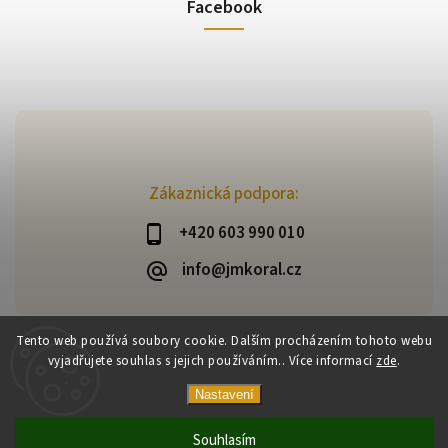
Facebook
Zákaznická podpora:
+420 603 990 010
info@jmkoral.cz
Tento web používá soubory cookie. Dalším procházením tohoto webu
vyjadřujete souhlas s jejich používáním.. Více informací
zde
.
Copyright 2026
ESHOP JM KORAL
. Všechna práva vyhrazena.
Vytvořil
Shoptet
| Design
Shoptak.cz
Nastavení
Souhlasím