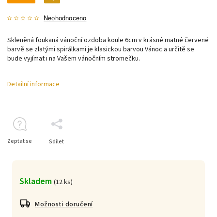
Neohodnoceno
Skleněná foukaná vánoční ozdoba koule 6cm v krásné matné červené
barvě se zlatými spirálkami je klasickou barvou Vánoc a určitě se
bude vyjímat i na Vašem vánočním stromečku.
Detailní informace
Zeptat se
Sdílet
Skladem
(
12 ks
)
Možnosti doručení