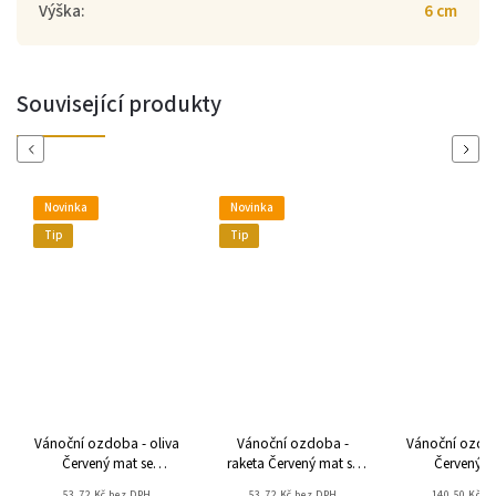
Výška
:
6 cm
Související produkty
Previous
Next
Novinka
Novinka
Tip
Tip
Vánoční ozdoba - oliva
Vánoční ozdoba -
Vánoční ozdob
Červený mat se
raketa Červený mat se
Červený m
spirálkami
spirálkami
spirálk
53,72 Kč bez DPH
53,72 Kč bez DPH
140,50 Kč b