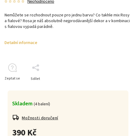
Neohodnoceno
Nemůžete se rozhodnout pouze pro jednu barvu? Co takhle mix Rosy
a fialové? Rosa je náš absolutně nejprodávanější dekor a v kombinaci
s fialovou vypadá parádně.
Detailní informace
Zeptat se
Sdílet
Skladem
(
4 balení
)
Možnosti doručení
390 Kč