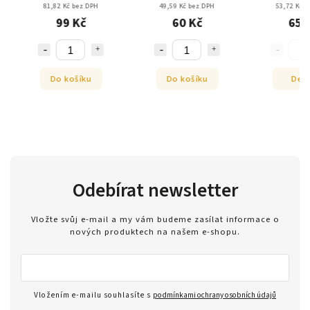
81,82 Kč bez DPH
49,59 Kč bez DPH
53,72 Kč be
99 Kč
60 Kč
65 K
Do košíku
Do košíku
Detai
Odebírat newsletter
Vložte svůj e-mail a my vám budeme zasílat informace o
nových produktech na našem e-shopu.
Vložením e-mailu souhlasíte s
podmínkami ochrany osobních údajů