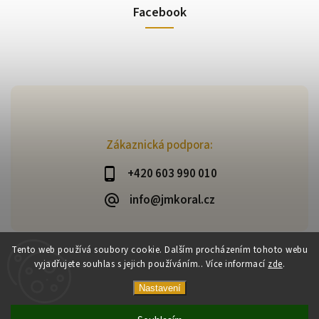
Facebook
Zákaznická podpora:
+420 603 990 010
info@jmkoral.cz
Tento web používá soubory cookie. Dalším procházením tohoto webu
vyjadřujete souhlas s jejich používáním.. Více informací
zde
.
Copyright 2026
ESHOP JM KORAL
. Všechna práva vyhrazena.
Vytvořil
Shoptet
| Design
Shoptak.cz
Nastavení