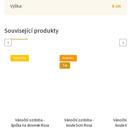
Výška
:
6 cm
Související produkty
Previous
Next
Výprodej
Novinka
Tip
Vánoční ozdoba -
Vánoční ozdoba -
Vánoční oz
špička na stromek Rosa
koule 5cm Rosa
koule 6cm