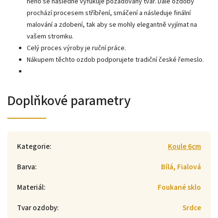
něho se následně vyfukuje požadovaný tvar. Dále ozdoby
prochází procesem stříbření, smáčení a následuje finální
malování a zdobení, tak aby se mohly elegantně vyjímat na
vašem stromku.
Celý proces výroby je ruční práce.
Nákupem těchto ozdob podporujete tradiční české řemeslo.
Doplňkové parametry
Kategorie
:
Koule 6cm
Barva
:
Bílá, Fialová
Materiál
:
Foukané sklo
Tvar ozdoby
:
Srdce