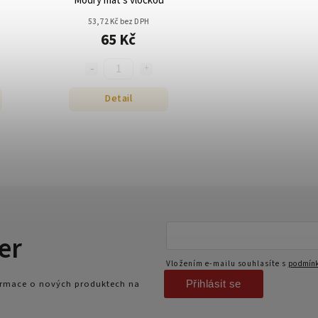
Modrý mat s vločkou
53,72 Kč bez DPH
65 Kč
Detail
er
Vložením e-mailu souhlasíte s
podmínk
Přihlásit se
formace o nových produktech na