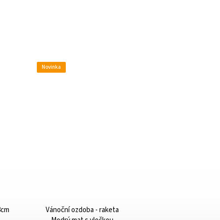
Novinka
8cm
Vánoční ozdoba - raketa