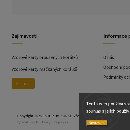
Zajímavosti
Informace 
Vzorové karty broušených korálků
O nás
Obchodní po
Vzorové karty mačkaných korálků
Podmínky och
Archiv
Tento web používá sou
souhlas s jejich použív
Copyright 2026
ESHOP JM KORAL
. Všechna práva vyhrazena.
Vytvořil
Shoptet
| Design
Shoptak.cz
Nastavení