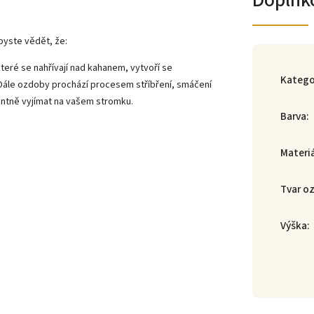
Doplňk
byste vědět, že:
teré se nahřívají nad kahanem, vytvoří se
Katego
 Dále ozdoby prochází procesem stříbření, smáčení
gantně vyjímat na vašem stromku.
Barva
:
Materi
Tvar o
Výška
: