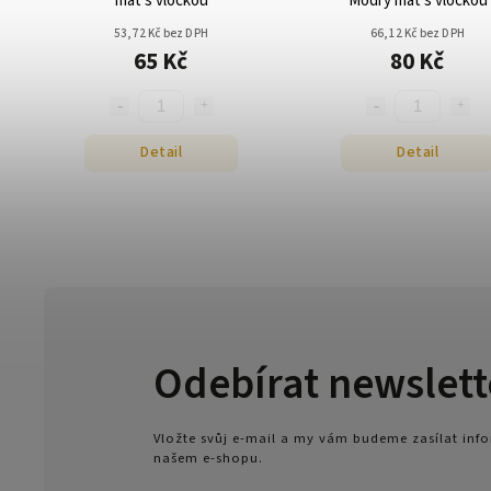
mat s vločkou
Modrý mat s vločkou
53,72 Kč bez DPH
66,12 Kč bez DPH
65 Kč
80 Kč
Detail
Detail
Odebírat newslett
Vložte svůj e-mail a my vám budeme zasílat in
našem e-shopu.