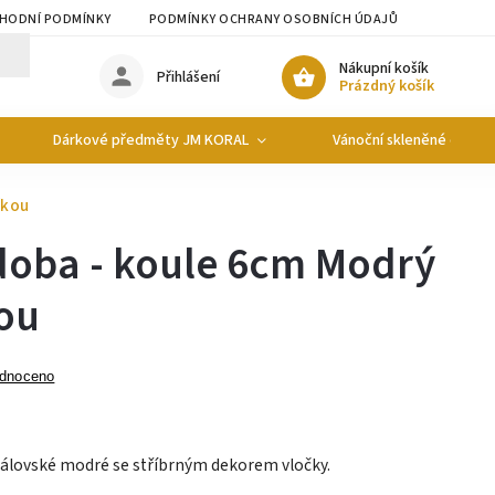
HODNÍ PODMÍNKY
PODMÍNKY OCHRANY OSOBNÍCH ÚDAJŮ
Nákupní košík
Přihlášení
Prázdný košík
Dárkové předměty JM KORAL
Vánoční skleněné ozdob
čkou
doba - koule 6cm Modrý
ou
dnoceno
álovské modré se stříbrným dekorem vločky.