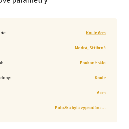
ové parametry
rie
:
Koule 6cm
Modrá, Stříbrná
ál
:
Foukané sklo
zdoby
:
Koule
6 cm
Položka byla vyprodána…