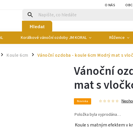
O NÁS
OBC
Hledat
AL
Korálkové vánoční ozdoby JM KORAL
Růžence
Koule 6cm
Vánoční ozdoba - koule 6cm Modrý mat s vlo
/
/
Vánoční oz
mat s vločk
Novinka
Neoho
Položka byla vyprodána…
Koule s matným efektem v kr