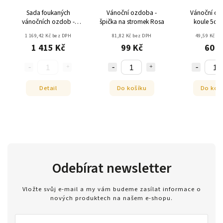
Sada foukaných
Vánoční ozdoba -
Vánoční oz
vánočních ozdob -
špička na stromek Rosa
koule 5cm
Rosa - zvonky
1 169,42 Kč bez DPH
81,82 Kč bez DPH
49,59 Kč be
1 415 Kč
99 Kč
60 K
Detail
Do košíku
Do koš
Odebírat newsletter
Vložte svůj e-mail a my vám budeme zasílat informace o
nových produktech na našem e-shopu.