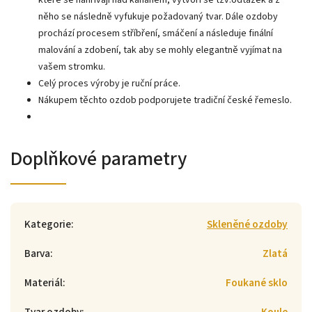
které se nahřívají nad kahanem, vytvoří se tzv.odtažek a z
něho se následně vyfukuje požadovaný tvar. Dále ozdoby
prochází procesem stříbření, smáčení a následuje finální
malování a zdobení, tak aby se mohly elegantně vyjímat na
vašem stromku.
Celý proces výroby je ruční práce.
Nákupem těchto ozdob podporujete tradiční české řemeslo.
Doplňkové parametry
Kategorie
:
Skleněné ozdoby
Barva
:
Zlatá
Materiál
:
Foukané sklo