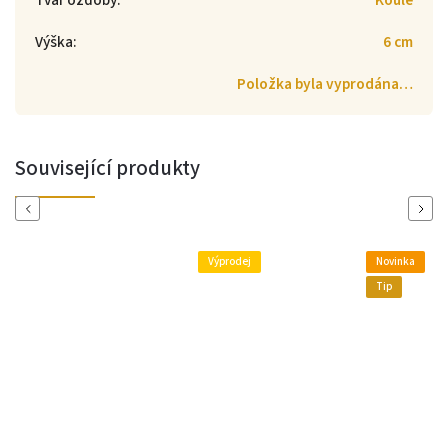
Tvar ozdoby
:
Koule
Výška
:
6 cm
Položka byla vyprodána…
Související produkty
Previous
Next
Výprodej
Novinka
Tip