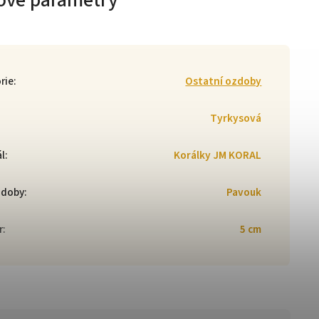
ové parametry
rie
:
Ostatní ozdoby
Tyrkysová
ál
:
Korálky JM KORAL
zdoby
:
Pavouk
r
:
5 cm