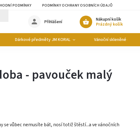
HODNÍ PODMÍNKY
PODMÍNKY OCHRANY OSOBNÍCH ÚDAJŮ
Nákupní košík
Přihlášení
Prázdný košík
Dárkové předměty JM KORAL
Vánoční skleněné ozdob
doba - pavouček malý
y se vůbec nemusíte bát, nosí totiž štěstí...a ve vánočních