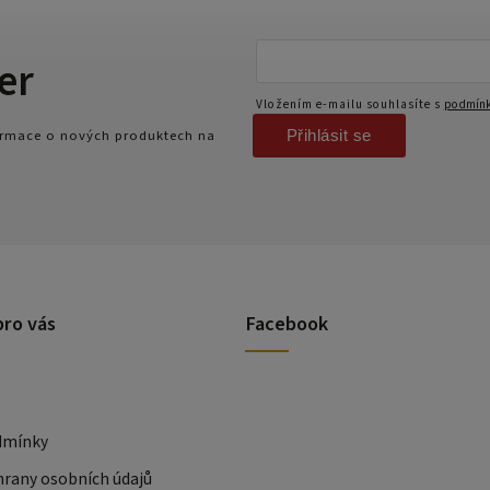
er
Vložením e-mailu souhlasíte s
podmínk
Přihlásit se
formace o nových produktech na
pro vás
Facebook
dmínky
rany osobních údajů