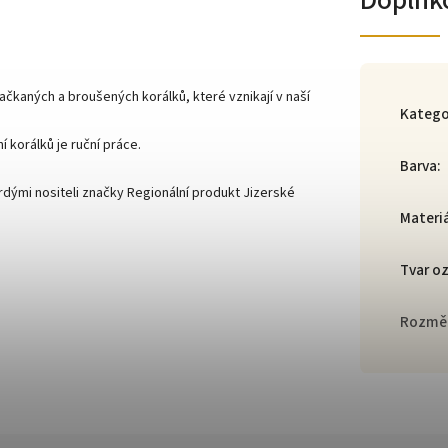
Doplňk
kaných a broušených korálků, které vznikají v naší
Katego
 korálků je ruční práce.
Barva
:
dými nositeli značky Regionální produkt Jizerské
Materi
Tvar o
Rozmě