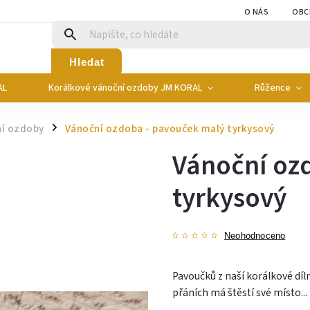
O NÁS
OBC
Hledat
AL
Korálkové vánoční ozdoby JM KORAL
Růžence
ní ozdoby
Vánoční ozdoba - pavouček malý tyrkysový
/
Vánoční oz
tyrkysový
Neohodnoceno
Pavoučků z naší korálkové díln
přáních má štěstí své místo...