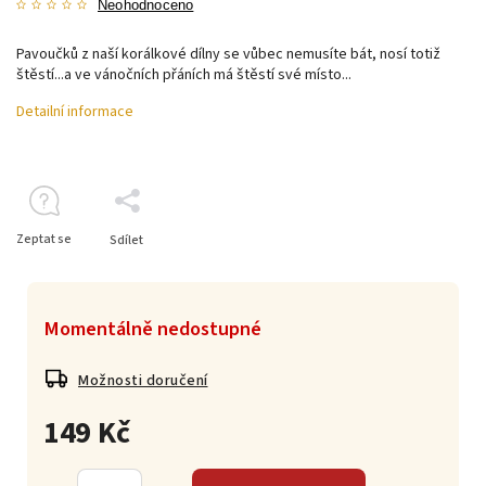
Neohodnoceno
Pavoučků z naší korálkové dílny se vůbec nemusíte bát, nosí totiž
štěstí...a ve vánočních přáních má štěstí své místo...
Detailní informace
Zeptat se
Sdílet
Momentálně nedostupné
Možnosti doručení
149 Kč