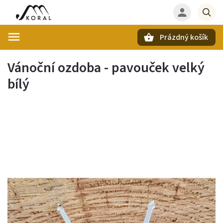
Prázdný košík
Hledat
Vánoční ozdoba - pavouček velký
bílý