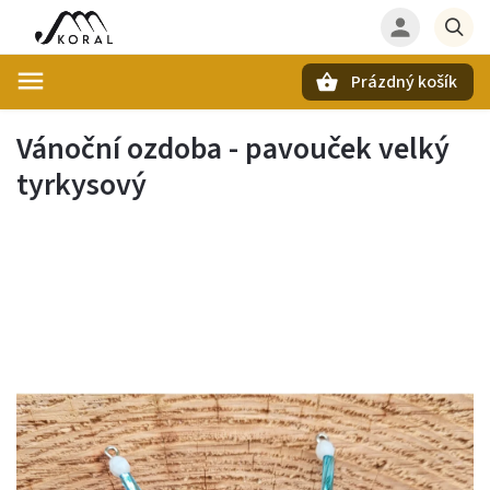
Prázdný košík
Hledat
Vánoční ozdoba - pavouček velký
tyrkysový