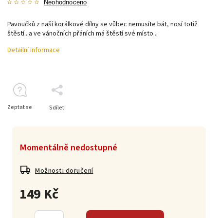
Neohodnoceno
Pavoučků z naší korálkové dílny se vůbec nemusíte bát, nosí totiž
štěstí...a ve vánočních přáních má štěstí své místo...
Detailní informace
Zeptat se
Sdílet
Momentálně nedostupné
Možnosti doručení
149 Kč