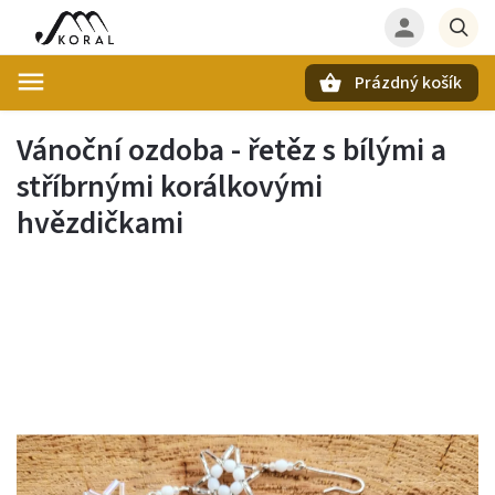
Prázdný košík
Hledat
Vánoční ozdoba - řetěz s bílými a
stříbrnými korálkovými
hvězdičkami