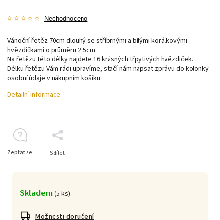
Neohodnoceno
Vánoční řetěz 70cm dlouhý se stříbrnými a bílými korálkovými
hvězdičkami o průměru 2,5cm.
Na řetězu této délky najdete 16 krásných třpytivých hvězdiček.
Délku řetězu Vám rádi upravíme, stačí nám napsat zprávu do kolonky
osobní údaje v nákupním košíku.
Detailní informace
Zeptat se
Sdílet
Skladem
(
5 ks
)
Možnosti doručení