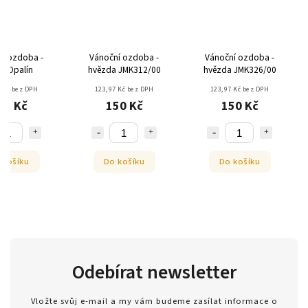
í ozdoba -
Vánoční ozdoba -
Vánoční ozdoba -
ěl Opalín
hvězda JMK312/00
hvězda JMK326/00
 Kč bez DPH
123,97 Kč bez DPH
123,97 Kč bez DPH
99 Kč
150 Kč
150 Kč
 košíku
Do košíku
Do košíku
Odebírat newsletter
Vložte svůj e-mail a my vám budeme zasílat informace o